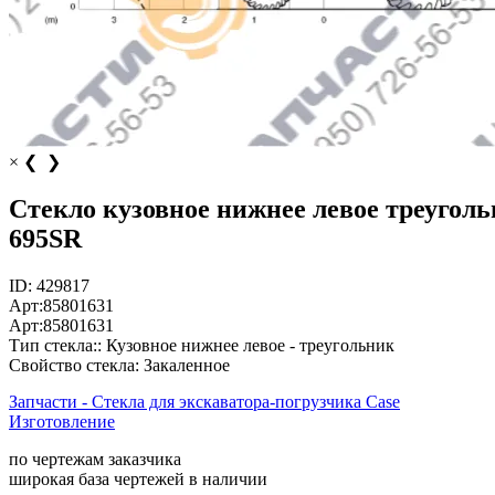
×
❮
❯
Стекло кузовное нижнее левое треугольн
695SR
ID:
429817
Арт:
85801631
Арт:
85801631
Тип стекла::
Кузовное нижнее левое - треугольник
Свойство стекла:
Закаленное
Запчасти - Стекла для экскаватора-погрузчика Case
Изготовление
по чертежам заказчика
широкая база чертежей в наличии