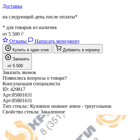
Доставка
на следующий день после оплаты*
* для товаров из наличия
от
5 500
₽
Отзывы
Написать менеджеру
Купить в один клик
Добавить в корзину
Заказать
₽
от
5 500
Заказать звонок
Появились вопросы о товаре?
Консультация специалиста
ID:
429817
Арт:
85801631
Арт:
85801631
Тип стекла::
Кузовное нижнее левое - треугольник
Свойство стекла:
Закаленное