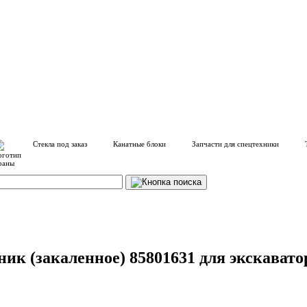
Стекла под заказ
Канатные блоки
Запчасти для спецтехники
ик (закаленное) 85801631 для экскаватор