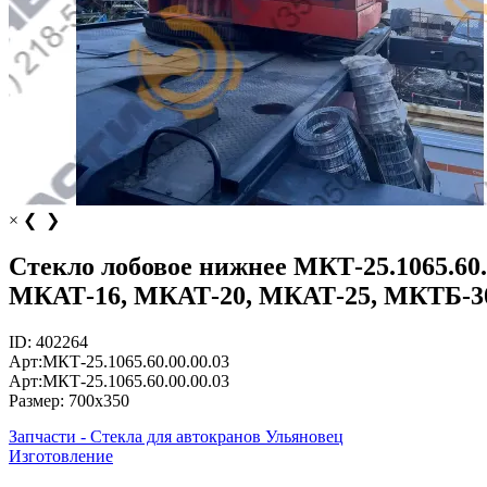
×
❮
❯
Стекло лобовое нижнее МКТ-25.1065.60.
МКАТ-16, МКАТ-20, МКАТ-25, МКТБ-3
ID:
402264
Арт:
МКТ-25.1065.60.00.00.03
Арт:
МКТ-25.1065.60.00.00.03
Размер:
700х350
Запчасти - Стекла для автокранов Ульяновец
Изготовление