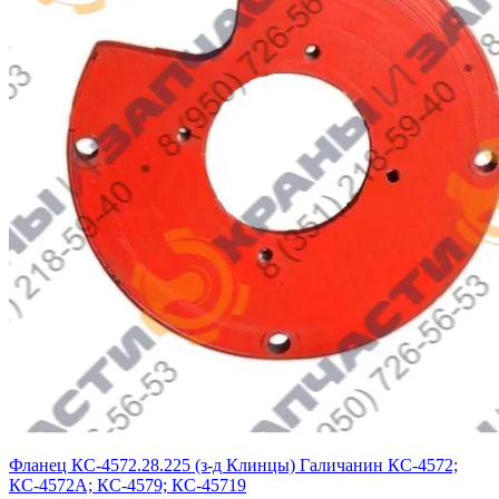
Фланец КС-4572.28.225 (з-д Клинцы) Галичанин КС-4572;
КС-4572А; КС-4579; КС-45719