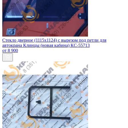
Стекло дверное (1115x1124) с вырезом под петли для
автокрана Клинцы (новая кабина) КС-55713
от 8 900