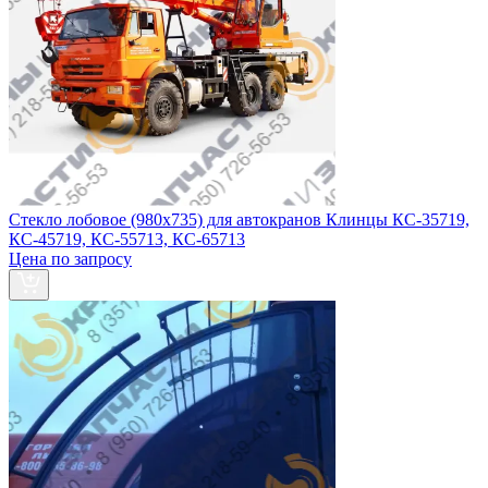
Стекло лобовое (980х735) для автокранов Клинцы КС-35719,
КС-45719, КС-55713, КС-65713
Цена по запросу