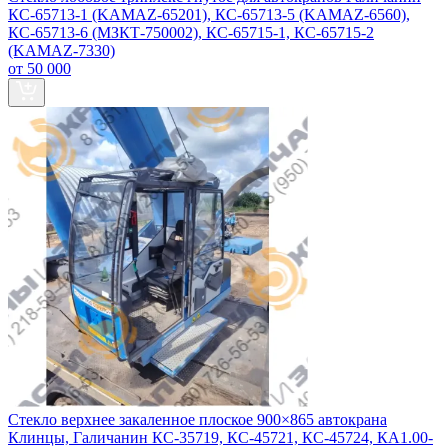
КС-65713-1 (KAMAZ-65201), КС-65713-5 (KAMAZ-6560),
КС-65713-6 (МЗКТ-750002), КС-65715-1, КС-65715-2
(KAMAZ-7330)
от 50 000
Стекло верхнее закаленное плоское 900×865 автокрана
Клинцы, Галичанин КС-35719, КС-45721, КС-45724, КА1.00-