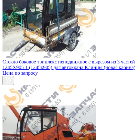
Стекло боковое триплекс неподвижное с вырезом из 3 частей
1245Х905-1 (1245х905) для автокрана Клинцы (новая кабина)
Цена по запросу