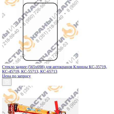
Стекло заднее (565х698) для автокранов Клинцы КС-35719,
КС-45719, КС-55713, КС-65713
Цена по запросу