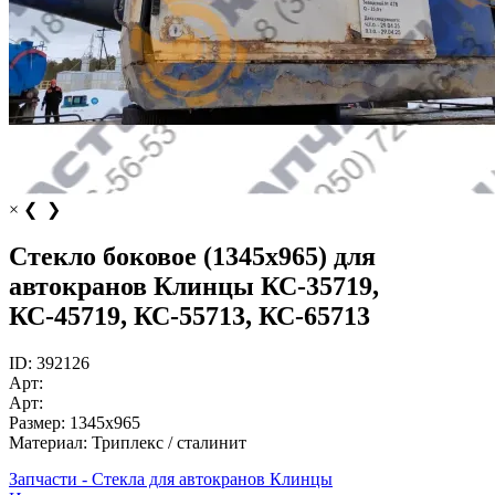
×
❮
❯
Стекло боковое (1345х965) для
автокранов Клинцы КС-35719,
КС-45719, КС-55713, КС-65713
ID:
392126
Арт:
Арт:
Размер:
1345х965
Материал:
Триплекс / сталинит
Запчасти - Стекла для автокранов Клинцы