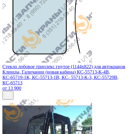
Стекло лобовое триплекс гнутое (1144x822) для автокранов
Клинцы, Галичанин (новая кабина) КС-55713-К-4В,
КС-65719-1К, КС-55713-1В, КС- 55713-К-3, КС-55729В,
КС-65713
от 13 900