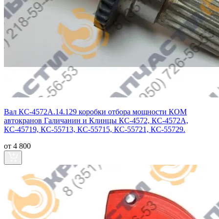
Вал КС-4572А.14.129 коробки отбора мощности КОМ
автокранов Галичанин и Клинцы КС-4572, КС-4572А,
КС-45719, КС-55713, КС-55715, КС-55721, КС-55729.
от 4 800