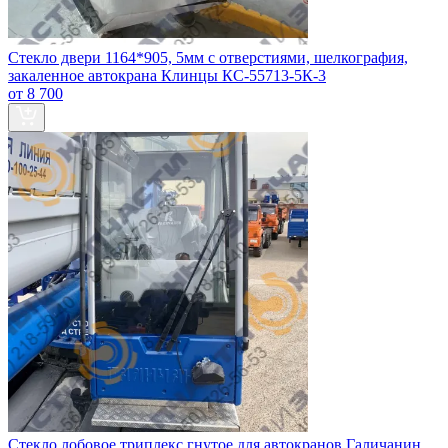
Стекло двери 1164*905, 5мм с отверстиями, шелкография,
закаленное автокрана Клинцы КС-55713-5К-3
от 8 700
Стекло лобовое триплекс гнутое для автокранов Галичанин