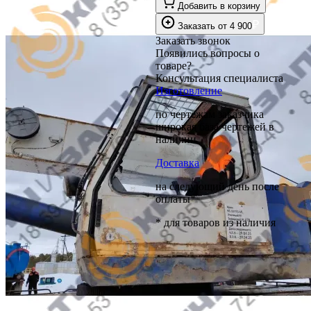
Добавить в корзину
₽
Заказать
от
4 900
Заказать звонок
Появились вопросы о
товаре?
Консультация специалиста
Изготовление
по чертежам заказчика
широкая база чертежей в
наличии
Доставка
на следующий день после
оплаты*
* для товаров из наличия