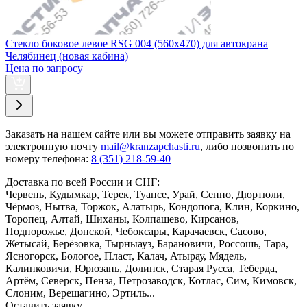
Стекло боковое левое RSG 004 (560х470) для автокрана
Челябинец (новая кабина)
Цена по запросу
Заказать
на нашем сайте или вы можете отправить заявку на
электронную почту
mail@kranzapchasti.ru
, либо позвонить по
номеру телефона:
8 (351) 218-59-40
Доставка по всей России и СНГ:
Червень, Кудымкар, Терек, Туапсе, Урай, Сенно, Дюртюли,
Чёрмоз, Нытва, Торжок, Алатырь, Кондопога, Клин, Коркино,
Торопец, Алтай, Шиханы, Колпашево, Кирсанов,
Подпорожье, Донской, Чебоксары, Карачаевск, Сасово,
Жетысай, Берёзовка, Тырныауз, Барановичи, Россошь, Тара,
Ясногорск, Бологое, Пласт, Калач, Атырау, Мядель,
Калинковичи, Юрюзань, Долинск, Старая Русса, Теберда,
Артём, Северск, Пенза, Петрозаводск, Котлас, Сим, Кимовск,
Слоним, Верещагино, Эртиль...
Оставить заявку