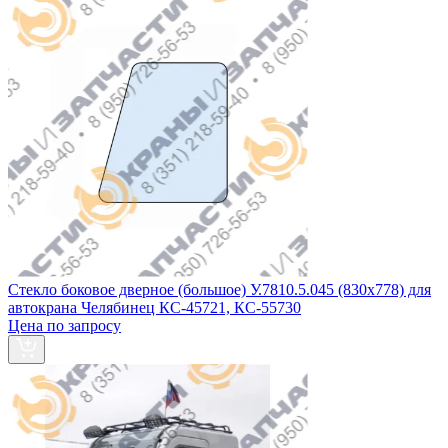
Стекло боковое дверное (большое) У.7810.5.045 (830х778) для
автокрана Челябинец КС-45721, КС-55730
Цена по запросу