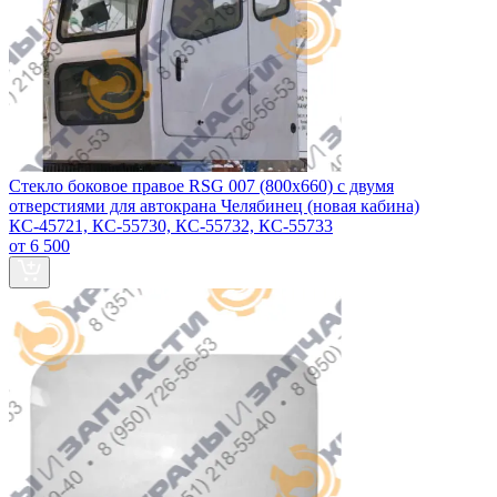
Стекло боковое правое RSG 007 (800х660) с двумя
отверстиями для автокрана Челябинец (новая кабина)
КС-45721, КС-55730, КС-55732, КС-55733
от 6 500