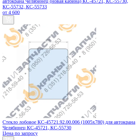
автокрана Челябинец (новая кабина) КС-45721, КС-55730,
КС-55732, КС-55733
от 4 600
Стекло лобовое КС-45721.92.00.006 (1005x780) для автокрана
Челябинец КС-45721, КС-55730
Цена по запросу