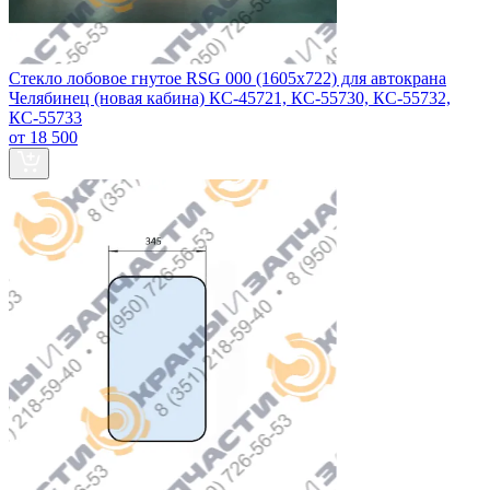
Стекло лобовое гнутое RSG 000 (1605x722) для автокрана
Челябинец (новая кабина) КС-45721, КС-55730, КС-55732,
КС-55733
от 18 500