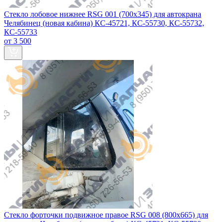
Стекло лобовое нижнее RSG 001 (700х345) для автокрана
Челябинец (новая кабина) КС-45721, КС-55730, КС-55732,
КС-55733
от 3 500
Стекло форточки подвижное правое RSG 008 (800x665) для