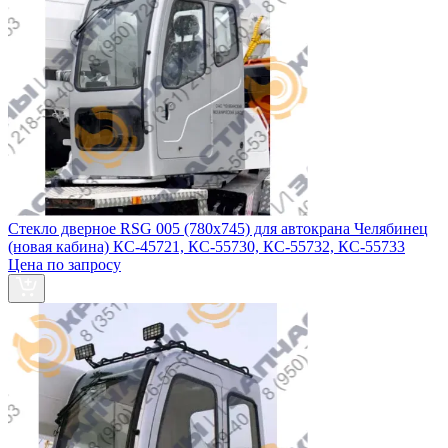
Стекло дверное RSG 005 (780х745) для автокрана Челябинец
(новая кабина) КС-45721, КС-55730, КС-55732, КС-55733
Цена по запросу