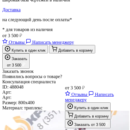
Доставка
на следующий день после оплаты*
* для товаров из наличия
от
3 500
₽
Отзывы
Написать менеджеру
Купить в один клик
Добавить в корзину
Заказать
₽
от
3 500
Заказать звонок
Появились вопросы о товаре?
Консультация специалиста
ID:
488048
от
3 500
₽
Арт:
Отзывы
Написать
Арт:
менеджеру
Размер:
800х400
Материал:
триплекс
Купить в один клик
Добавить в корзину
₽
Заказать
от
3 500