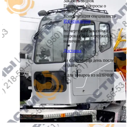
Заказать звонок
Появились вопросы о
товаре?
Консультация специалиста
Изготовление
по чертежам заказчика
широкая база чертежей в
наличии
Доставка
на следующий день после
оплаты*
* для товаров из наличия