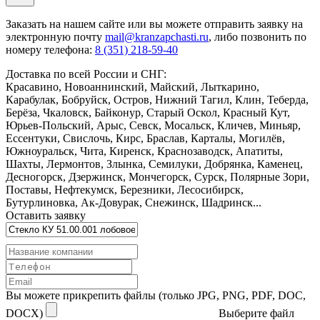
Заказать
на нашем сайте или вы можете отправить заявку на
электронную почту
mail@kranzapchasti.ru
, либо позвонить по
номеру телефона:
8 (351) 218-59-40
Доставка по всей России и СНГ:
Красавино, Новоаннинский, Майский, Лыткарино,
Карабулак, Бобруйск, Остров, Нижний Тагил, Клин, Теберда,
Берёза, Чкаловск, Байконур, Старый Оскол, Красный Кут,
Юрьев-Польский, Арыс, Севск, Мосальск, Кличев, Миньяр,
Ессентуки, Свислочь, Кирс, Браслав, Карталы, Могилёв,
Южноуральск, Чита, Киренск, Краснозаводск, Апатиты,
Шахты, Лермонтов, Злынка, Семилуки, Добрянка, Каменец,
Десногорск, Дзержинск, Мончегорск, Сурск, Полярные Зори,
Поставы, Нефтекумск, Березники, Лесосибирск,
Бутурлиновка, Ак-Довурак, Снежинск, Шадринск...
Оставить заявку
Вы можете прикрепить файлы (только JPG, PNG, PDF, DOC,
DOCX)
Выберите файл