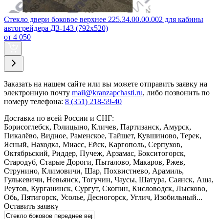
Стекло двери боковое верхнее 225.34.00.00.002 для кабины
автогрейдера ДЗ‑143 (792х520)
от 4 050
Заказать
на нашем сайте или вы можете отправить заявку на
электронную почту
mail@kranzapchasti.ru
, либо позвонить по
номеру телефона:
8 (351) 218-59-40
Доставка по всей России и СНГ:
Борисоглебск, Голицыно, Кличев, Партизанск, Амурск,
Пикалёво, Видное, Раменское, Тайшет, Кувшиново, Терек,
Ясный, Находка, Миасс, Ейск, Каргополь, Серпухов,
Октябрьский, Риддер, Пучеж, Арзамас, Бокситогорск,
Стародуб, Старые Дороги, Пыталово, Макаров, Ржев,
Струнино, Климовичи, Шар, Похвистнево, Арамиль,
Гулькевичи, Невьянск, Тогучин, Чаусы, Шатура, Саянск, Аша,
Реутов, Курганинск, Сургут, Скопин, Кисловодск, Лысково,
Обь, Пятигорск, Усолье, Десногорск, Углич, Изобильный...
Оставить заявку