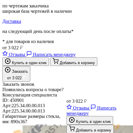
по чертежам заказчика
широкая база чертежей в наличии
Доставка
на следующий день после оплаты*
* для товаров из наличия
от
3 022
₽
Отзывы
Написать менеджеру
Купить в один клик
Добавить в корзину
Заказать
₽
от
3 022
Заказать звонок
Появились вопросы о товаре?
Консультация специалиста
ID:
450901
от
3 022
₽
Арт:
225.34.00.00.013
Отзывы
Написать
Арт:
225.34.00.00.013
менеджеру
Габаритные размеры стекла,
мм:
890х367
Купить в один клик
Добавить в корзину