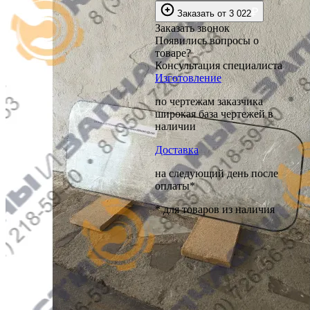
₽
Заказать
от
3 022
Заказать звонок
Появились вопросы о
товаре?
Консультация специалиста
Изготовление
по чертежам заказчика
широкая база чертежей в
наличии
Доставка
на следующий день после
оплаты*
* для товаров из наличия