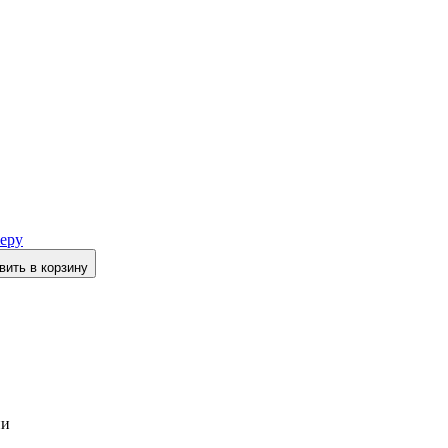
еру
вить в корзину
ии