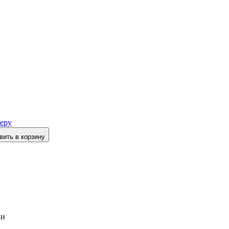
еру
вить в корзину
ии