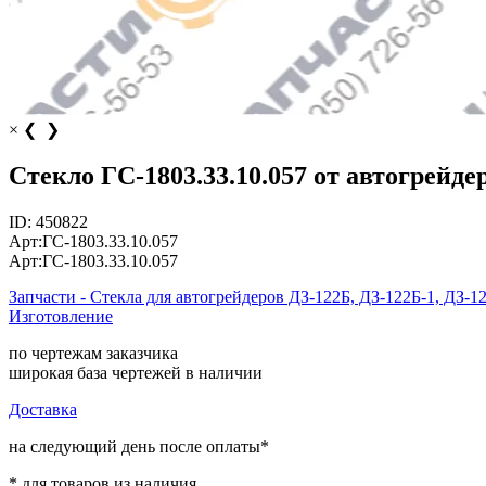
×
❮
❯
Стекло ГС-1803.33.10.057 от автогрейде
ID:
450822
Арт:
ГС-1803.33.10.057
Арт:
ГС-1803.33.10.057
Запчасти - Стекла для автогрейдеров ДЗ-122Б, ДЗ-122Б-1, ДЗ-1
Изготовление
по чертежам заказчика
широкая база чертежей в наличии
Доставка
на следующий день после оплаты*
* для товаров из наличия