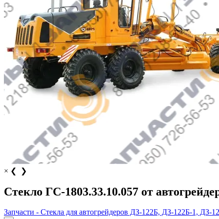
×
❮
❯
Стекло ГС-1803.33.10.057 от автогрейде
Запчасти - Стекла для автогрейдеров ДЗ-122Б, ДЗ-122Б-1, ДЗ-1