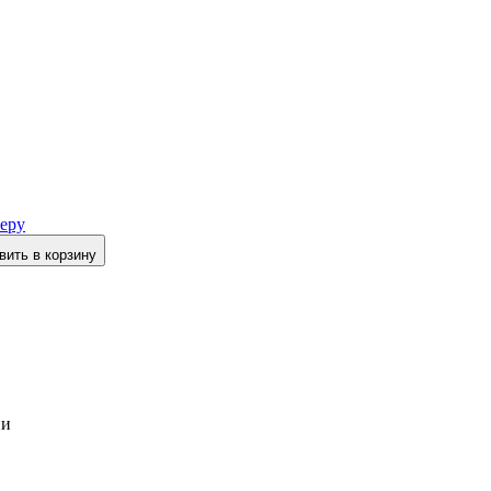
еру
вить в корзину
ии