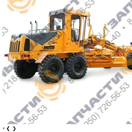
×
❮
❯