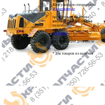
товаре?
Консультация специалиста
Изготовление
по чертежам заказчика
широкая база чертежей в
наличии
Доставка
на следующий день после
оплаты*
* для товаров из наличия