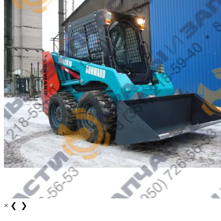
×
❮
❯