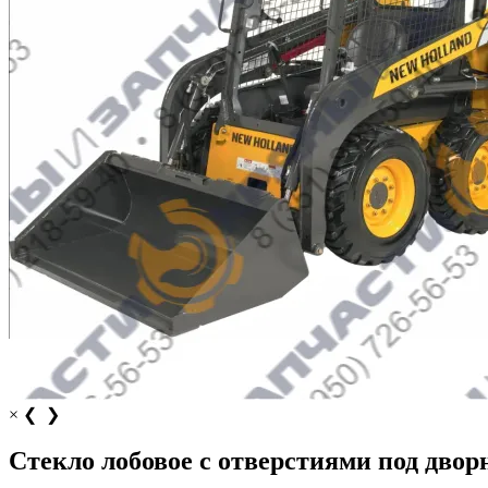
×
❮
❯
Стекло лобовое с отверстиями под двор