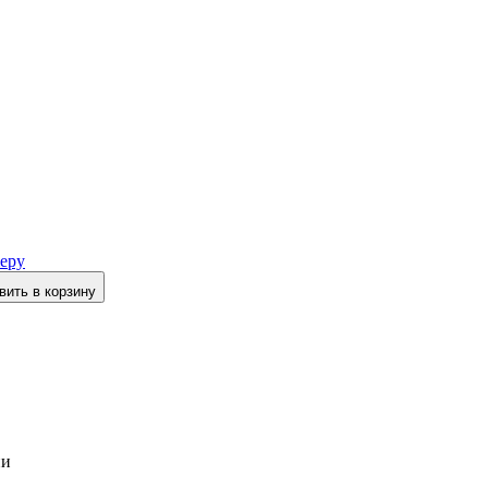
еру
вить в корзину
ии