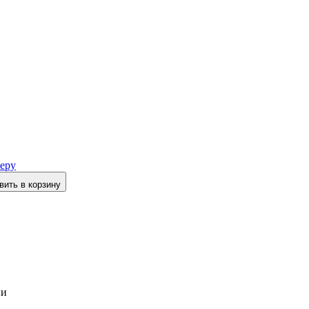
еру
вить в корзину
ии