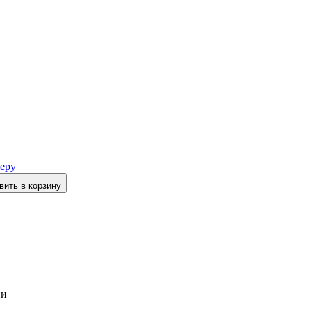
еру
вить в корзину
ии