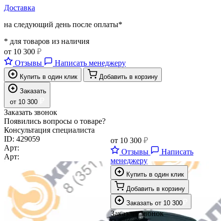
Доставка
на следующий день после оплаты*
* для товаров из наличия
от
10 300
₽
Отзывы
Написать менеджеру
Купить в один клик
Добавить в корзину
Заказать
₽
от
10 300
Заказать звонок
Появились вопросы о товаре?
Консультация специалиста
ID:
429059
от
10 300
₽
Арт:
Отзывы
Написать
Арт:
менеджеру
Купить в один клик
Добавить в корзину
₽
Заказать
от
10 300
Заказать звонок