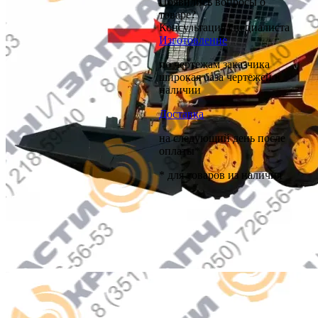
Появились вопросы о
товаре?
Консультация специалиста
Изготовление
по чертежам заказчика
широкая база чертежей в
наличии
Доставка
на следующий день после
оплаты*
* для товаров из наличия