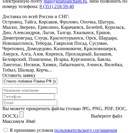
электронную почту
mail@kranzapchasti.ru
, либо позвонить по
номеру телефона:
8 (351) 218-59-40
Доставка по всей России и СНГ:
Островец, Тайга, Корсаков, Фролово, Опочка, Шатура,
Мыски, Зверево, Ермолино, Карачаевск, Белебей, Курильск,
Дно, Александров, Льгов, Талгар, Хвалынск, Ершов,
Димитровград, Слуцк, Краснотурьинск, Орск, Шардара,
Новошахтинск, Теберда, Гаврилов Посад, Сусуман,
Череповец, Домодедово, Калинковичи, Красновишерск,
Амурск, Алга, Азов, Киренск, Прохладный, Балашов,
Белоярский, Пошехонье, Игарка, Курганинск, Бавлы,
Лангепас, Несвиж, Химки, Лабытнанги, Ачинск, Вилейка,
Тобыл, Шалкар, Керчь...
Оставить заявку
Вы можете прикрепить файлы (только JPG, PNG, PDF, DOC,
DOCX)
Выберите файл
Максимум 30мб
Я принимаю условия
пользовательского соглашения