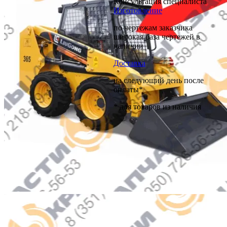
Консультация специалиста
Изготовление
по чертежам заказчика
широкая база чертежей в
наличии
Доставка
на следующий день после
оплаты*
* для товаров из наличия