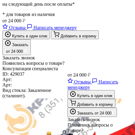
на следующий день после оплаты*
* для товаров из наличия
от
24 000
₽
Отзывы
Написать менеджеру
Купить в один клик
Добавить в корзину
Заказать
₽
от
24 000
Заказать звонок
Появились вопросы о товаре?
Консультация специалиста
ID:
429037
от
24 000
₽
Арт:
Отзывы
Написать
Арт:
менеджеру
Вид стекла:
Закаленное
(сталинит).
Купить в один клик
Добавить в корзину
₽
Заказать
от
24 000
Заказать звонок
Появились вопросы о
товаре?