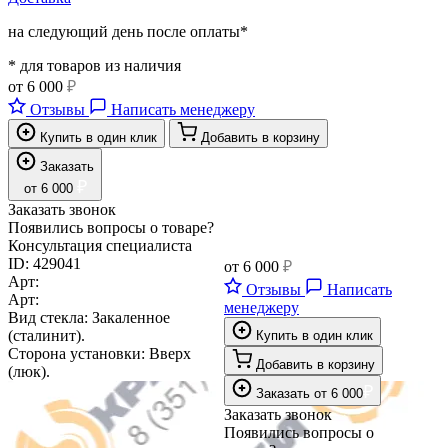
на следующий день после оплаты*
* для товаров из наличия
от
6 000
₽
Отзывы
Написать менеджеру
Купить в один клик
Добавить в корзину
Заказать
₽
от
6 000
Заказать звонок
Появились вопросы о товаре?
Консультация специалиста
ID:
429041
от
6 000
₽
Арт:
Отзывы
Написать
Арт:
менеджеру
Вид стекла:
Закаленное
(сталинит).
Купить в один клик
Сторона установки:
Вверх
Добавить в корзину
(люк).
₽
Заказать
от
6 000
Заказать звонок
Появились вопросы о