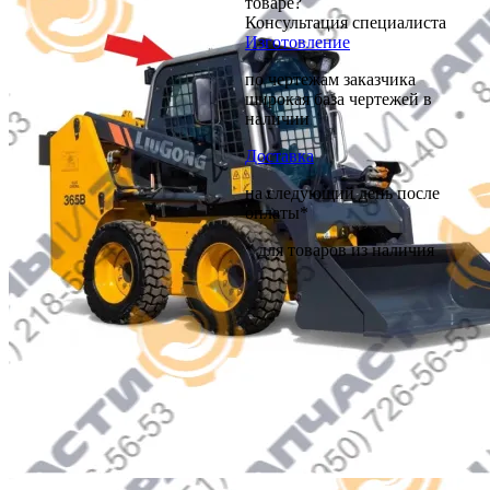
товаре?
Консультация специалиста
Изготовление
по чертежам заказчика
широкая база чертежей в
наличии
Доставка
на следующий день после
оплаты*
* для товаров из наличия