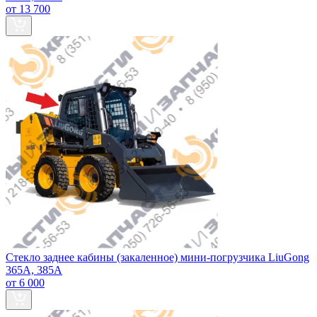
от 13 700
Стекло заднее кабины (закаленное) мини-погрузчика LiuGong
365А, 385А
от 6 000