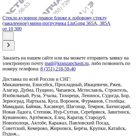
Стекло кузовное правое ближе к лобовому стеклу
(закаленное) мини-погрузчика LiuGong 365А, 385А
от 10 300
Заказать
на нашем сайте или вы можете отправить заявку на
электронную почту
mail@kranzapchasti.ru
, либо позвонить по
номеру телефона:
8 (351) 218-59-40
Доставка по всей России и СНГ:
Микашевичи, Енисейск, Прохладный, Ивацевичи, Ржев,
Алагир, Дубна, Пущино, Чапаевск, Мстиславль, Строитель,
Изобильный, Руза, Учалы, Тихорецк, Ленинск, Судогда, Бор,
Зерноград, Нарткала, Куса, Воронеж, Фурманов, Столбцы,
Мамадыш, Баймак, Хасавюрт, Шагонар, Темрюк, Бахчисарай,
Новая Ладога, Степняк, Нур-Султан, Серебрянск, Завитинск,
Кувшиново, Артёмовск, Елец, Каратау, Стародуб,
Новополоцк, Актобе, Каражал, Павловский Посад,
Советский, Кемерово, Жирновск, Берёза, Крупки, Катайск,
Пудож...