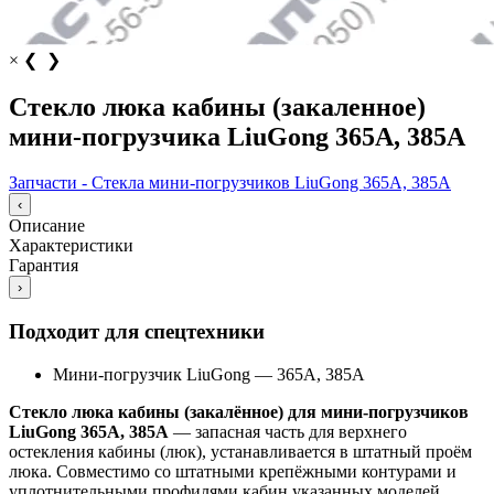
×
❮
❯
Стекло люка кабины (закаленное)
мини-погрузчика LiuGong 365А, 385А
Запчасти - Стекла мини-погрузчиков LiuGong 365А, 385А
‹
Описание
Характеристики
Гарантия
›
Подходит для спецтехники
Мини-погрузчик LiuGong
—
365А, 385А
Стекло люка кабины (закалённое) для мини‑погрузчиков
LiuGong 365A, 385A
— запасная часть для верхнего
остекления кабины (люк), устанавливается в штатный проём
люка. Совместимо со штатными крепёжными контурами и
уплотнительными профилями кабин указанных моделей.