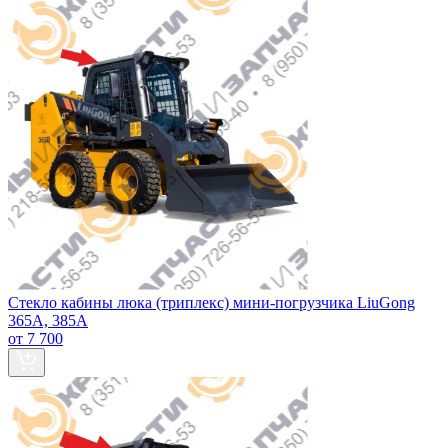
Стекло кабины люка (триплекс) мини-погрузчика LiuGong
365А, 385А
от 7 700