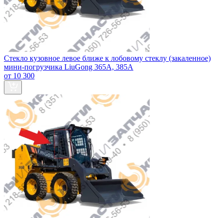
Стекло кузовное левое ближе к лобовому стеклу (закаленное)
мини-погрузчика LiuGong 365А, 385А
от 10 300