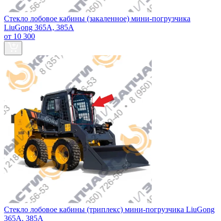
Стекло лобовое кабины (закаленное) мини-погрузчика
LiuGong 365А, 385А
от 10 300
Стекло лобовое кабины (триплекс) мини-погрузчика LiuGong
365А, 385А