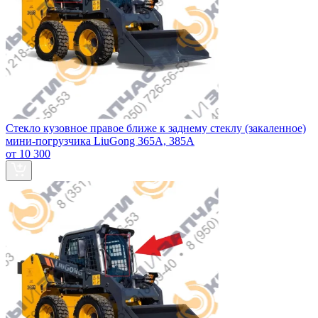
Стекло кузовное правое ближе к заднему стеклу (закаленное)
мини-погрузчика LiuGong 365А, 385А
от 10 300