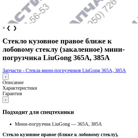
×
❮
❯
Стекло кузовное правое ближе к
лобовому стеклу (закаленное) мини-
погрузчика LiuGong 365А, 385А
Запчасти - Стекла мини-погрузчиков LiuGong 365А, 385А
‹
Описание
Характеристики
Гарантия
›
Подходит для спецтехники
Мини-погрузчик LiuGong
—
365А, 385А
Стекло кузовное правое (ближе к лобовому стеклу),