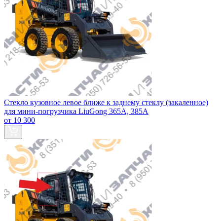
Стекло кузовное левое ближе к заднему стеклу (закаленное)
для мини-погрузчика LiuGong 365А, 385А
от 10 300