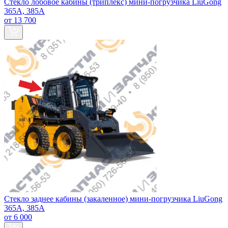
Стекло лобовое кабины (триплекс) мини-погрузчика LiuGong
365А, 385А
от 13 700
Стекло заднее кабины (закаленное) мини-погрузчика LiuGong
365А, 385А
от 6 000