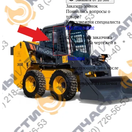
Заказать звонок
Появились вопросы о
товаре?
Консультация специалиста
Изготовление
по чертежам заказчика
широкая база чертежей в
наличии
Доставка
на следующий день после
оплаты*
* для товаров из наличия