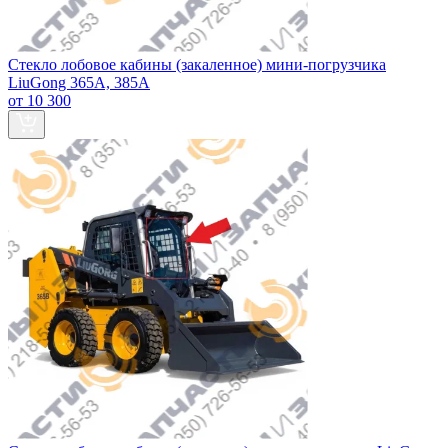
Стекло лобовое кабины (закаленное) мини-погрузчика
LiuGong 365А, 385А
от 10 300