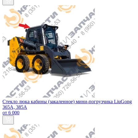
Стекло люка кабины (закаленное) мини-погрузчика LiuGong
365А, 385А
от 6 000