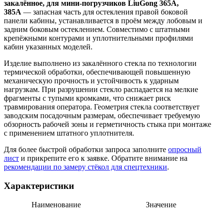
закалённое, для мини‑погрузчиков LiuGong 365A,
385A
— запасная часть для остекления правой боковой
панели кабины, устанавливается в проём между лобовым и
задним боковым остеклением. Совместимо с штатными
крепёжными контурами и уплотнительными профилями
кабин указанных моделей.
Изделие выполнено из закалённого стекла по технологии
термической обработки, обеспечивающей повышенную
механическую прочность и устойчивость к ударным
нагрузкам. При разрушении стекло распадается на мелкие
фрагменты с тупыми кромками, что снижает риск
травмирования оператора. Геометрия стекла соответствует
заводским посадочным размерам, обеспечивает требуемую
обзорность рабочей зоны и герметичность стыка при монтаже
с применением штатного уплотнителя.
Для более быстрой обработки запроса заполните
опросный
лист
и прикрепите его к заявке. Обратите внимание на
рекомендации по замеру стёкол для спецтехники
.
Характеристики
Наименование
Значение