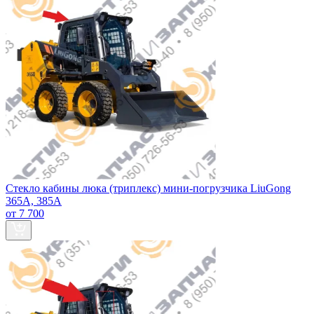
Стекло кабины люка (триплекс) мини-погрузчика LiuGong
365А, 385А
от 7 700