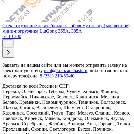
Стекло кузовное левое ближе к лобовому стеклу (закаленное)
мини-погрузчика LiuGong 365А, 385А
от 10 300
Заказать
на нашем сайте или вы можете отправить заявку на
электронную почту
mail@kranzapchasti.ru
, либо позвонить по
номеру телефона:
8 (351) 218-59-40
Доставка по всей России и СНГ:
Перевоз, Оленегорск, Теберда, Чулым, Холмск, Фокино,
Первомайск, Никольское, Боровск, Калининск, Меленки,
Белово, Кремёнки, Новомичуринск, Темников, Волгодонск,
Шахты, Лагань, Василевичи, Шымкент, Ставрополь,
Казалинск, Сосенский, Тулун, Тара, Мелеуз, Сланцы, Ковдор,
Павловск, Киренск, Мядель, Кондрово, Олёкминск, Чаусы,
Аральск, Серебрянск, Жлобин, Вологда, Аша, Городок, Топки,
Прохладный, Скопин, Светлогорск, Быхов, Починок,