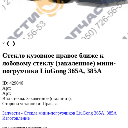
×
❮
❯
Стекло кузовное правое ближе к
лобовому стеклу (закаленное) мини-
погрузчика LiuGong 365А, 385А
ID:
429046
Арт:
Арт:
Вид стекла:
Закаленное (сталинит).
Сторона установки:
Правая.
Запчасти - Стекла мини-погрузчиков LiuGong 365А, 385А
Изготовление
по чертежам заказчика