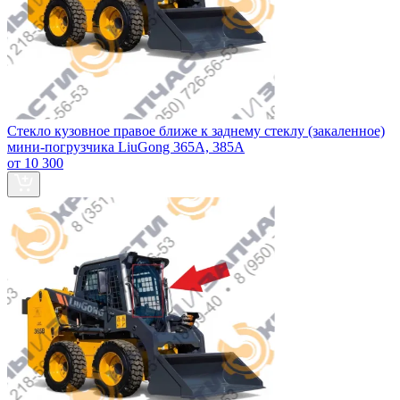
Стекло кузовное правое ближе к заднему стеклу (закаленное)
мини-погрузчика LiuGong 365А, 385А
от 10 300