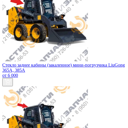
Стекло заднее кабины (закаленное) мини-погрузчика LiuGong
365А, 385А
от 6 000