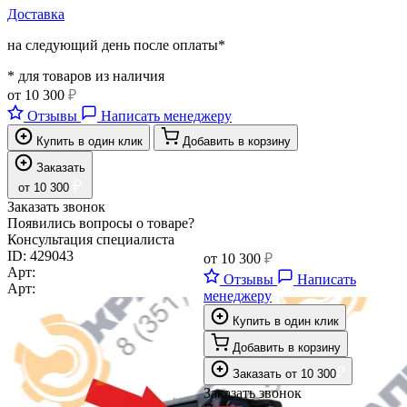
Доставка
на следующий день после оплаты*
* для товаров из наличия
от
10 300
₽
Отзывы
Написать менеджеру
Купить в один клик
Добавить в корзину
Заказать
₽
от
10 300
Заказать звонок
Появились вопросы о товаре?
Консультация специалиста
ID:
429043
от
10 300
₽
Арт:
Отзывы
Написать
Арт:
менеджеру
Купить в один клик
Добавить в корзину
₽
Заказать
от
10 300
Заказать звонок