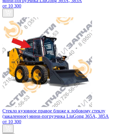
мини-погрузчика LiuGong 365А, 385А
от 10 300
Стекло кузовное правое ближе к лобовому стеклу
(закаленное) мини-погрузчика LiuGong 365А, 385А
от 10 300