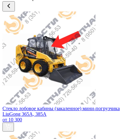
Стекло лобовое кабины (закаленное) мини-погрузчика
LiuGong 365А, 385А
от 10 300