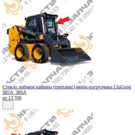
Стекло лобовое кабины (триплекс) мини-погрузчика LiuGong
365А, 385А
от 13 700