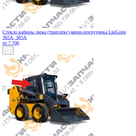
Стекло кабины люка (триплекс) мини-погрузчика LiuGong
365А, 385А
от 7 700