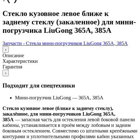
×
❮
❯
Стекло кузовное левое ближе к
заднему стеклу (закаленное) для мини-
погрузчика LiuGong 365А, 385А
Запчасти - Стекла мини-погрузчиков LiuGong 365А, 385А
‹
Описание
Характеристики
Гарантия
›
Подходит для спецтехники
Мини-погрузчик LiuGong
—
365А, 385А
Стекло кузовное левое (ближе к заднему стеклу),
закалённое, для мини‑погрузчиков LiuGong 365A,
385A
— запасная часть для остекления левой боковой панели
кабины, устанавливается в проём между лобовым и задним
боковым остеклением. Совместимо со штатными крепёжными
контурами и уплотнительными профилями кабин указанных