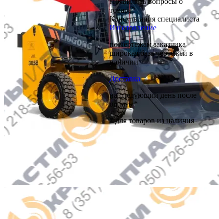
Появились вопросы о
товаре?
Консультация специалиста
Изготовление
по чертежам заказчика
широкая база чертежей в
наличии
Доставка
на следующий день после
оплаты*
* для товаров из наличия