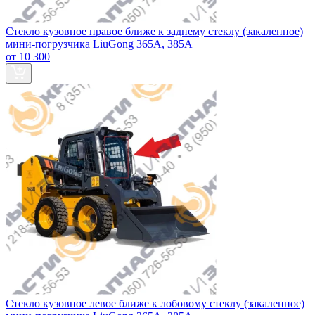
Стекло кузовное правое ближе к заднему стеклу (закаленное)
мини-погрузчика LiuGong 365А, 385А
от 10 300
Стекло кузовное левое ближе к лобовому стеклу (закаленное)