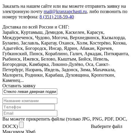
Заказать
на нашем сайте или вы можете отправить заявку на
электронную почту
mail@kranzapchasti.ru
, либо позвонить по
номеру телефона:
8 (351) 218-59-40
Доставка по всей России и СНГ:
Зарайск, Куртамыш, Демидов, Каскелен, Карасук,
Междуреченск, Чудово, Могоча, Верхнедвинск, Кызылорда,
Булаево, Заславль, Каратау, Оханск, Холм, Костерёво, Кохма,
Адыгейск, Богородск, Инсар, Ядрин, Абакан, Кричев,
Губкинский, Пинск, Кораблино, Галич, Аркадак, Питкяранта,
Рыбинск, Ижевск, Белово, Кыштым, Бийск, Невель,
Богородицк, Камбарка, Ликино-Дулёво, Оса, Санкт-
Петербург, Назрань, Ивдель, Задонск, Зима, Махачкала,
Малорита, Родники, Карабаш, Духовщина, Кропоткин,
Каменец...
Оставить заявку
Вы можете прикрепить файлы (только JPG, PNG, PDF, DOC,
DOCX)
Выберите файл
Максимум 30мб