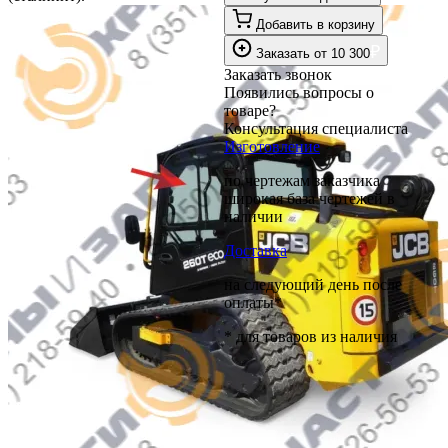
Добавить в корзину
₽
Заказать
от
10 300
Заказать звонок
Появились вопросы о
товаре?
Консультация специалиста
Изготовление
по чертежам заказчика
широкая база чертежей в
наличии
Доставка
на следующий день после
оплаты*
* для товаров из наличия