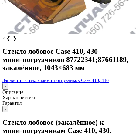
×
❮
❯
Стекло лобовое Case 410, 430
мини‑погрузчиков 87722341;87661189,
закалённое, 1043×683 мм
Запчасти - Стекла мини-погрузчиков Case 410, 430
‹
Описание
Характеристики
Гарантия
›
Стекло лобовое (закалённое) к
мини‑погрузчикам Case 410, 430.