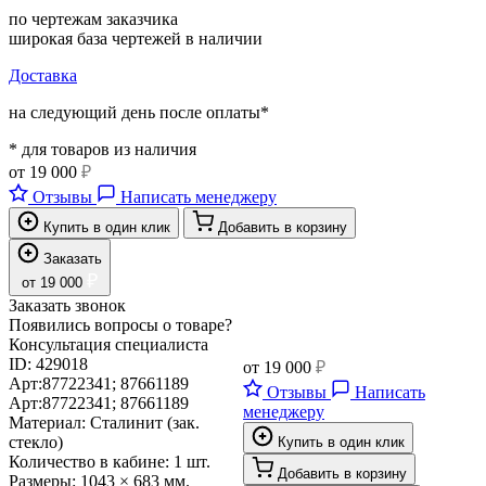
по чертежам заказчика
широкая база чертежей в наличии
Доставка
на следующий день после оплаты*
* для товаров из наличия
от
19 000
₽
Отзывы
Написать менеджеру
Купить в один клик
Добавить в корзину
Заказать
₽
от
19 000
Заказать звонок
Появились вопросы о товаре?
Консультация специалиста
ID:
429018
от
19 000
₽
Арт:
87722341; 87661189
Отзывы
Написать
Арт:
87722341; 87661189
менеджеру
Материал:
Сталинит (зак.
стекло)
Купить в один клик
Количество в кабине:
1 шт.
Добавить в корзину
Размеры:
1043 × 683 мм.