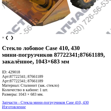
×
❮
❯
Стекло лобовое Case 410, 430
мини‑погрузчиков 87722341;87661189,
закалённое, 1043×683 мм
ID:
429018
Арт:
87722341; 87661189
Арт:
87722341; 87661189
Материал:
Сталинит (зак. стекло)
Количество в кабине:
1 шт.
Размеры:
1043 × 683 мм.
Запчасти - Стекла мини-погрузчиков Case 410, 430
Изготовление