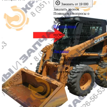
₽
Заказать
от
19 000
Заказать звонок
Появились вопросы о
товаре?
Консультация специалиста
Изготовление
по чертежам заказчика
широкая база чертежей в
наличии
Доставка
на следующий день после
оплаты*
* для товаров из наличия