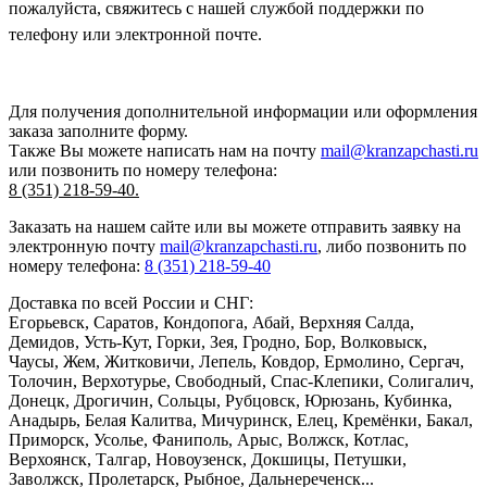
пожалуйста, свяжитесь с нашей службой поддержки по
телефону или электронной почте.
Для получения дополнительной информации или оформления
заказа
заполните форму.
Также Вы можете написать нам на почту
mail@kranzapchasti.ru
или позвонить по номеру телефона:
8 (351) 218-59-40.
Заказать
на нашем сайте или вы можете отправить заявку на
электронную почту
mail@kranzapchasti.ru
, либо позвонить по
номеру телефона:
8 (351) 218-59-40
Доставка по всей России и СНГ:
Егорьевск, Саратов, Кондопога, Абай, Верхняя Салда,
Демидов, Усть-Кут, Горки, Зея, Гродно, Бор, Волковыск,
Чаусы, Жем, Житковичи, Лепель, Ковдор, Ермолино, Сергач,
Толочин, Верхотурье, Свободный, Спас-Клепики, Солигалич,
Донецк, Дрогичин, Сольцы, Рубцовск, Юрюзань, Кубинка,
Анадырь, Белая Калитва, Мичуринск, Елец, Кремёнки, Бакал,
Приморск, Усолье, Фаниполь, Арыс, Волжск, Котлас,
Верхоянск, Талгар, Новоузенск, Докшицы, Петушки,
Заволжск, Пролетарск, Рыбное, Дальнереченск...