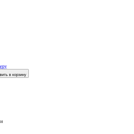
еру
вить в корзину
ии