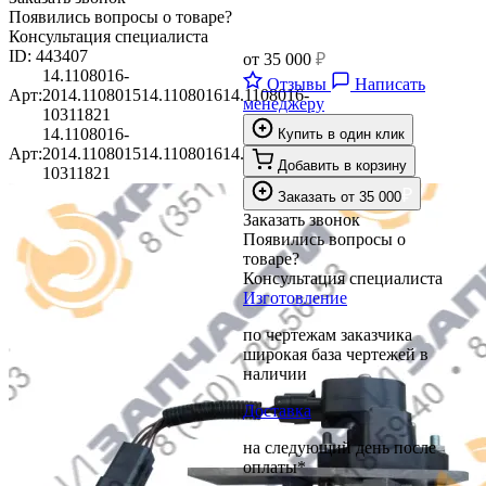
Появились вопросы о товаре?
Консультация специалиста
ID:
443407
от
35 000
₽
14.1108016-
Отзывы
Написать
Арт:
20
14.1108015
14.1108016
14.1108016-
менеджеру
10
311821
14.1108016-
Купить в один клик
Арт:
20
14.1108015
14.1108016
14.1108016-
Добавить в корзину
10
311821
₽
Заказать
от
35 000
Заказать звонок
Появились вопросы о
товаре?
Консультация специалиста
Изготовление
по чертежам заказчика
широкая база чертежей в
наличии
Доставка
на следующий день после
оплаты*