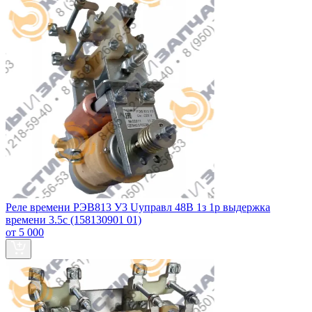
Реле времени РЭВ813 У3 Uуправл 48В 1з 1р выдержка
времени 3.5с (158130901 01)
от 5 000