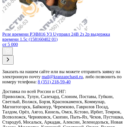
Реле времени РЭВ816 У3 Uуправл 24В 2з 2р выдержка
времени 1.5с (158160402 01)
от 5 000
Заказать
на нашем сайте или вы можете отправить заявку на
электронную почту
mail@kranzapchasti.ru
, либо позвонить по
номеру телефона:
8 (351) 218-59-40
Доставка по всей России и СНГ:
Приволжск, Тулун, Салехард, Слоним, Поставы, Губкин,
Светлый, Волжск, Борзя, Краснокаменск, Коммунар,
Магнитогорск, Байконур, Черемхово, Гаврилов Посад,
Талдом, Орёл, Аягоз, Кинель, Омск, Кстово, Ирбит, Темрюк,
Всеволожск, Черняховск, Скопин, Пыть-Ях, Чехов, Пустошка,
Стародуб, Мосальск, Аркадак, Алексин, Зеленодольск, Новая