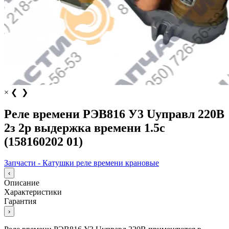
×
❮
❯
Реле времени РЭВ816 У3 Uуправл 220В
2з 2р выдержка времени 1.5с
(158160202 01)
Запчасти - Катушки реле времени крановые
‹
Описание
Характеристики
Гарантия
›