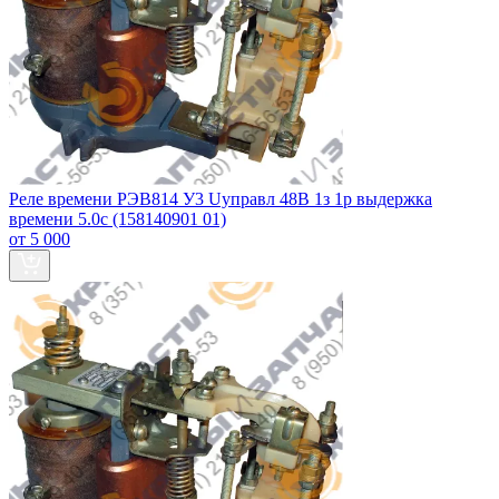
Реле времени РЭВ814 У3 Uуправл 48В 1з 1р выдержка
времени 5.0с (158140901 01)
от 5 000