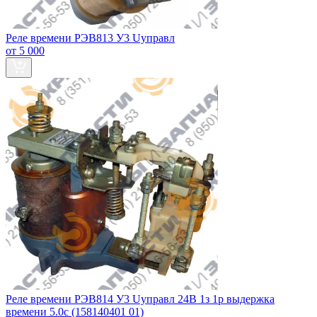
Реле времени РЭВ813 У3 Uуправл
от 5 000
Реле времени РЭВ814 У3 Uуправл 24В 1з 1р выдержка
времени 5.0с (158140401 01)