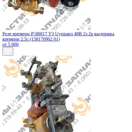
Реле времени РЭВ817 У3 Uуправл 48В 2з 2р выдержка
времени 2.5с (158170902 01)
от 5 000