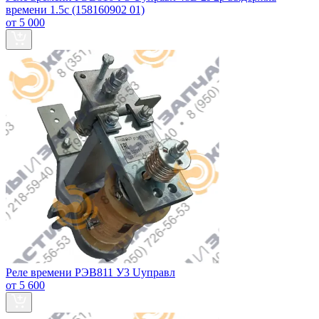
времени 1.5с (158160902 01)
от 5 000
Реле времени РЭВ811 У3 Uуправл
от 5 600