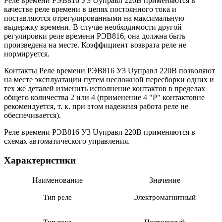
Реле времени РЭВ816 У3 Uуправл 220В
применяются в
качестве реле времени в цепях постоянного тока и
поставляются отрегулированными на максимальную
выдержку времени. В случае необходимости другой
регулировки реле времени РЭВ816, она должна быть
произведена на месте. Коэффициент возврата реле не
нормируется.
Контакты
Реле времени РЭВ816 У3 Uуправл 220В
позволяют
на месте эксплуатации путем несложной пересборки одних и
тех же деталей изменить исполнение контактов в пределах
общего количества 2 или 4 (применение 4 "Р" контактовне
рекомендуется, т. к. при этом надежная работа реле не
обеспечивается).
Реле времени РЭВ816 У3 Uуправл 220В
применяются в
схемах автоматического управления.
Характеристики
Наименование
Значение
Тип реле
Электромагнитный
Тип тока
Постоянный