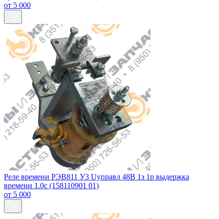
от 5 000
Реле времени РЭВ811 У3 Uуправл 48В 1з 1р выдержка
времени 1.0с (158110901 01)
от 5 000