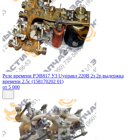
Реле времени РЭВ817 У3 Uуправл 220В 2з 2р выдержка
времени 2.5с (158170202 01)
от 5 000