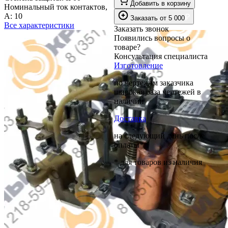
Добавить в корзину
Номинальный ток контактов,
А:
10
₽
Заказать
от
5 000
Все характеристики
Заказать звонок
Появились вопросы о
товаре?
Консультация специалиста
Изготовление
по чертежам заказчика
широкая база чертежей в
наличии
Доставка
на следующий день после
оплаты*
* для товаров из наличия