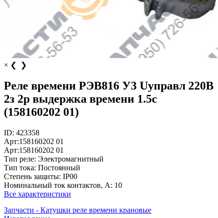
×
❮
❯
Реле времени РЭВ816 У3 Uуправл 220В
2з 2р выдержка времени 1.5с
(158160202 01)
ID:
423358
Арт:
158160202 01
Арт:
158160202 01
Тип реле:
Электромагнитный
Тип тока:
Постоянный
Степень защиты:
IP00
Номинальный ток контактов, А:
10
Все характеристики
Запчасти - Катушки реле времени крановые