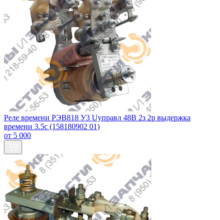
Реле времени РЭВ818 У3 Uуправл 48В 2з 2р выдержка
времени 3.5с (158180902 01)
от 5 000