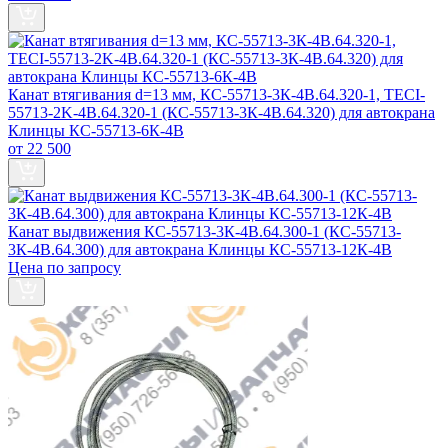
Канат втягивания d=13 мм, КС-55713-3К-4В.64.320-1, TECI-
55713-2K-4B.64.320-1 (КС-55713-3К-4В.64.320) для автокрана
Клинцы КС-55713-6К-4В
от 22 500
Канат выдвижения КС-55713-3К-4В.64.300-1 (КС-55713-
3К-4В.64.300) для автокрана Клинцы КС-55713-12К-4В
Цена по запросу