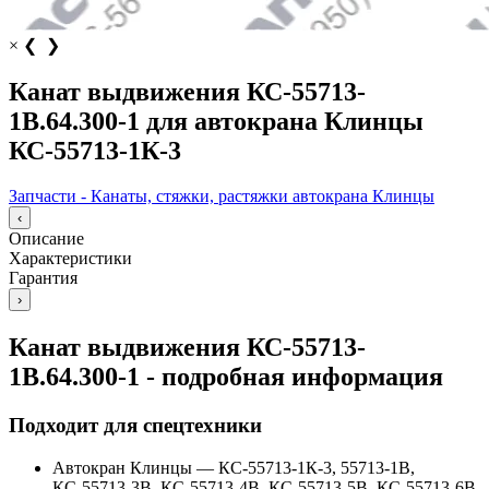
×
❮
❯
Канат выдвижения КС-55713-
1В.64.300-1 для автокрана Клинцы
КС-55713-1К-3
Запчасти - Канаты, стяжки, растяжки автокрана Клинцы
‹
Описание
Характеристики
Гарантия
›
Канат выдвижения КС-55713-
1В.64.300-1 - подробная информация
Подходит для спецтехники
Автокран Клинцы
—
КС-55713-1К-3, 55713-1В,
КС-55713-3В, КС-55713-4В, КС-55713-5В, КС-55713-6В