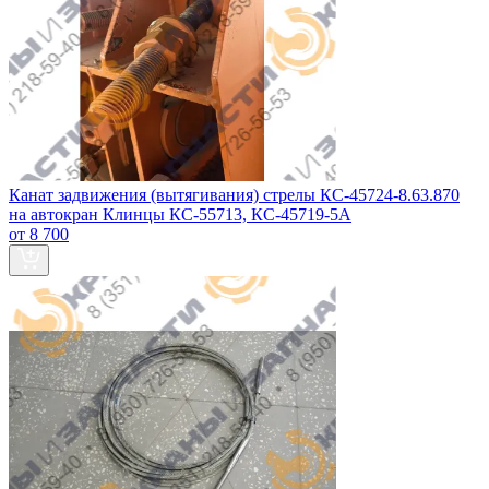
Канат задвижения (вытягивания) стрелы КС-45724-8.63.870
на автокран Клинцы КС-55713, КС-45719-5А
от 8 700