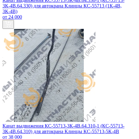
Канат выдвижения КС-55713-3К-4В.64.330-1 (КС-55713-
3К-4В.64.330) для автокрана Клинцы КС-55713 (1К-4В,
3К-4В)
от 24 000
Канат выдвижения КС-55713-3К-4В.64.310-1 (КС-55713-
3К-4В.64.310) для автокрана Клинцы КС-55713-5К-4В
от 38 000