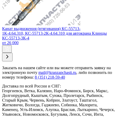
Канат выдвижения (втягивания) КС-55713-
1К-4.64.310, КС-55713-2К-4.64.310 для автокрана Клинцы
КС-55713-3К-4
от 26 000
Заказать
на нашем сайте или вы можете отправить заявку на
электронную почту
mail@kranzapchasti.ru
, либо позвонить по
номеру телефона:
8 (351) 218-59-40
Доставка по всей России и СНГ:
Георгиевск, Ветка, Калязин, Наро-Фоминск, Бирск, Маркс,
Долгопрудный, Кыштым, Сунжа, Пролетарск, Рыбинск,
Старый Крым, Червень, Кобрин, Златоуст, Таштагол,
Житковичи, Вологда, Гаджиево, Собинка, Малорита,
Каменец, Усть-Илимск, Алупка, Браслав, Лыткарино, Чечерск,
Ульяновск, Новомосковск, Бугульма, Ленск, Сочи, Инта,