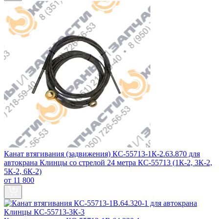
Канат втягивания (задвижения) КС-55713-1К-2.63.870 для
автокрана Клинцы со стрелой 24 метра КС-55713 (1К-2, 3К-2,
5К-2, 6К-2)
от 11 800