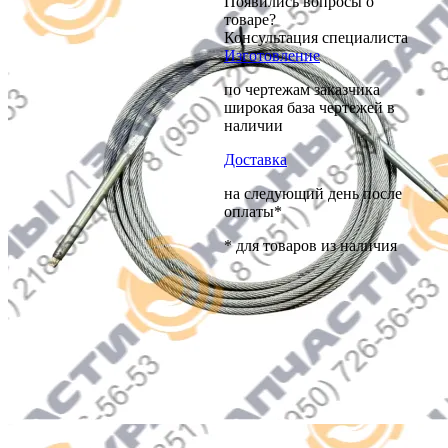
Появились вопросы о
товаре?
Консультация специалиста
Изготовление
по чертежам заказчика
широкая база чертежей в
наличии
Доставка
на следующий день после
оплаты*
* для товаров из наличия