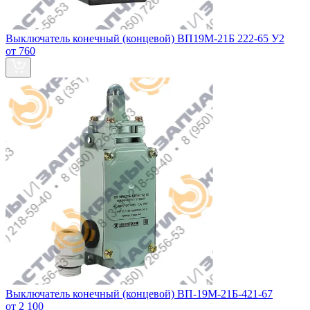
Выключатель конечный (концевой) ВП19М-21Б 222-65 У2
от 760
Выключатель конечный (концевой) ВП-19М-21Б-421-67
от 2 100