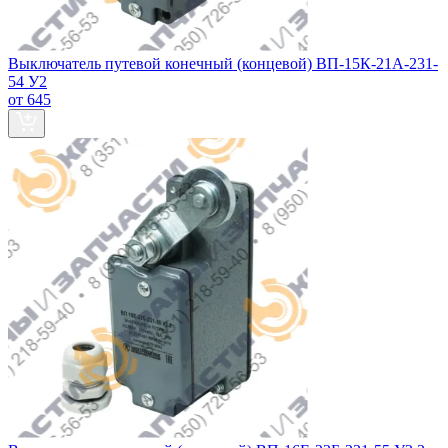
Выключатель путевой конечный (концевой) ВП-15К-21А-231-
54 У2
от 645