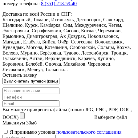
номеру телефона:
8 (351) 218-59-40
Доставка по всей России и СНГ:
Благодарный, Томари, Исилькуль, Десногорск, Салехард,
Щёлкино, Курск, Камбарка, Сим, Междуреченск, Чегем,
Электроугли, Серафимович, Сасово, Котлас, Черемхово,
Ермолино, Димитровград, Ак-Довурак, Новопавловск,
Магадан, Елабуга, Бийск, Очёр, Сергеевка, Волоколамск,
Кувандык, Могоча, Котельнич, Слободской, Сольцы, Кохма,
Волхов, Мурино, Берёзовка, Чудово, Лесосибирск, Троицк,
Гулькевичи, Алтай, Верхнедвинск, Карачев, Купино,
Боровичи, Белебей, Опочка, Михайлов, Череповец,
Лисаковск, Мелеуз, Тольятти...
Оставить заявку
Вы можете прикрепить файлы (только JPG, PNG, PDF, DOC,
DOCX)
Выберите файл
Максимум 30мб
Я принимаю условия
пользовательского соглашения