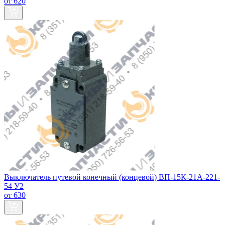
от 620
Выключатель путевой конечный (концевой) ВП-15К-21А-221-
54 У2
от 630