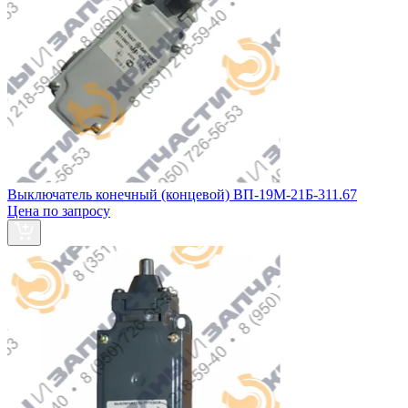
Выключатель конечный (концевой) ВП-19М-21Б-311.67
Цена по запросу