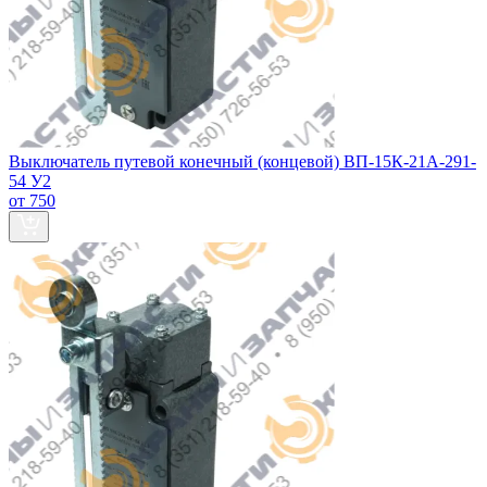
Выключатель путевой конечный (концевой) ВП-15К-21А-291-
54 У2
от 750