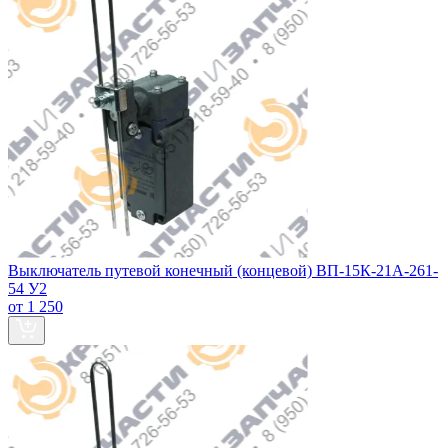
Выключатель путевой конечный (концевой) ВП-15К-21А-261-
54 У2
от 1 250