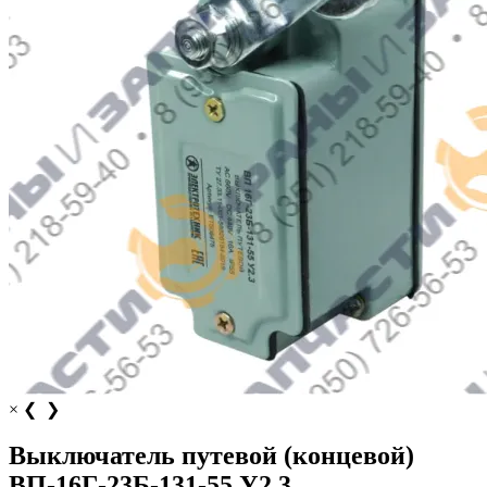
×
❮
❯
Выключатель путевой (концевой)
ВП-16Г-23Б-131-55 У2.3