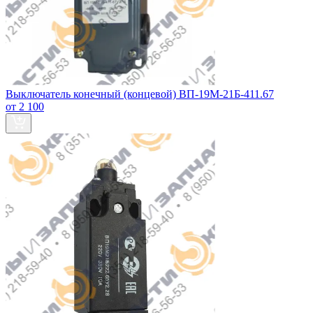
Выключатель конечный (концевой) ВП-19М-21Б-411.67
от 2 100