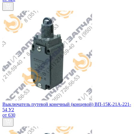
Выключатель путевой конечный (концевой) ВП-15К-21А-221-
54 У2
от 630