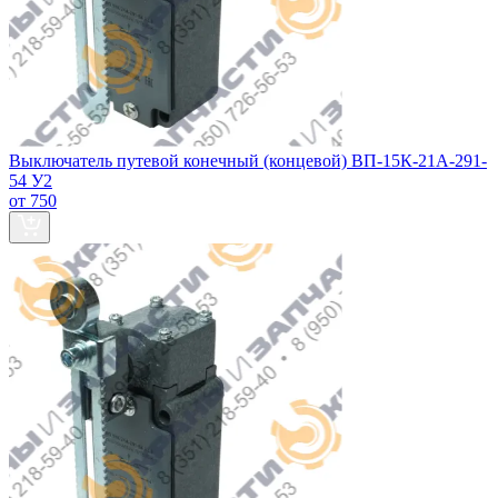
Выключатель путевой конечный (концевой) ВП-15К-21А-291-
54 У2
от 750