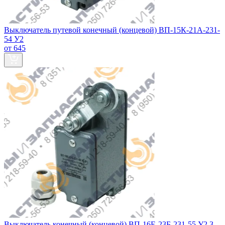
Выключатель путевой конечный (концевой) ВП-15К-21А-231-
54 У2
от 645
Выключатель конечный (концевой) ВП-16Е-23Б-231-55 У2.3