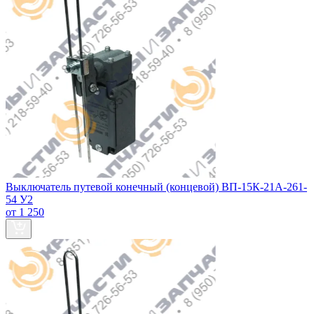
Выключатель путевой конечный (концевой) ВП-15К-21А-261-
54 У2
от 1 250