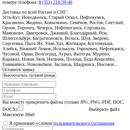
номеру телефона:
8 (351) 218-59-40
Доставка по всей России и СНГ:
Усть-Кут, Новодвинск, Старый Оскол, Нефтекумск,
Красавино, Жодино, Ковылкино, Семёнов, Ростов, Светлый,
Орлов, Торопец, Чечерск, Нефтеюганск, Сортавала,
Мамоново, Дмитровск, Джанкой, Благодарный, Реж,
Шлиссельбург, Багратионовск, Вольск, Шуя, Зверево,
Сергеевка, Пыть-Ях, Улан-Удэ, Житикара, Костомукша,
Алейск, Нижний Ломов, Исилькуль, Гороховец, Нефтекамск,
Чусовой, Орша, Волгоград, Агрыз, Вытегра, Мурино,
Каражал, Новая Ляля, Нальчик, Полоцк, Буда-Кошелёво,
Тимашёвск, Новозыбков, Заславль, Шадринск, Высокое...
Оставить заявку
Вы можете прикрепить файлы (только JPG, PNG, PDF, DOC,
DOCX)
Выберите файл
Максимум 30мб
Я принимаю условия
пользовательского соглашения