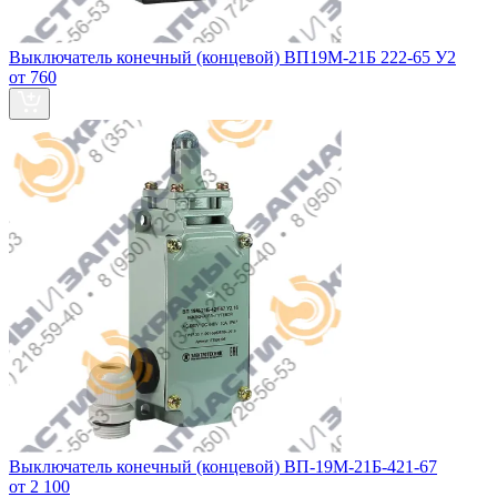
Выключатель конечный (концевой) ВП19М-21Б 222-65 У2
от 760
Выключатель конечный (концевой) ВП-19М-21Б-421-67
от 2 100