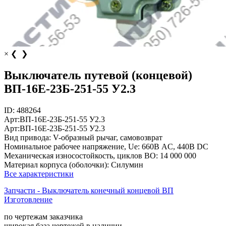
×
❮
❯
Выключатель путевой (концевой)
ВП-16Е-23Б-251-55 У2.3
ID:
488264
Арт:
ВП-16Е-23Б-251-55 У2.3
Арт:
ВП-16Е-23Б-251-55 У2.3
Вид привода:
V-образный рычаг, самовозврат
Номинальное рабочее напряжение, Ue:
660В AC, 440В DC
Механическая износостойкость, циклов ВО:
14 000 000
Материал корпуса (оболочки):
Силумин
Все характеристики
Запчасти - Выключатель конечный концевой ВП
Изготовление
по чертежам заказчика
широкая база чертежей в наличии