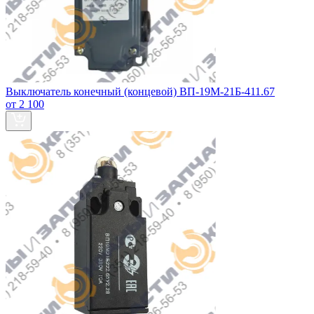
Выключатель конечный (концевой) ВП-19М-21Б-411.67
от 2 100