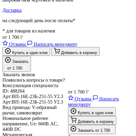
Доставка
на следующий день после оплаты*
* для товаров из наличия
от
1 700
₽
Отзывы
Написать менеджеру
Купить в один клик
Добавить в корзину
Заказать
₽
от
1 700
Заказать звонок
Появились вопросы о товаре?
Консультация специалиста
ID:
488264
от
1 700
₽
Арт:
ВП-16Е-23Б-251-55 У2.3
Отзывы
Написать
Арт:
ВП-16Е-23Б-251-55 У2.3
менеджеру
Вид привода:
V-образный
рычаг, самовозврат
Купить в один клик
Номинальное рабочее
Добавить в корзину
напряжение, Ue:
660В AC,
440В DC
₽
Заказать
от
1 700
Механическая