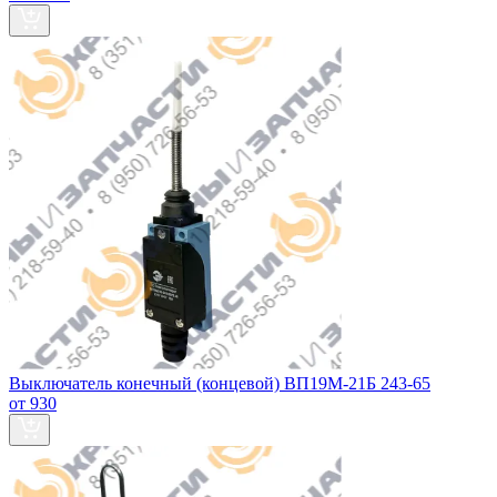
Выключатель конечный (концевой) ВП19М-21Б 243-65
от 930