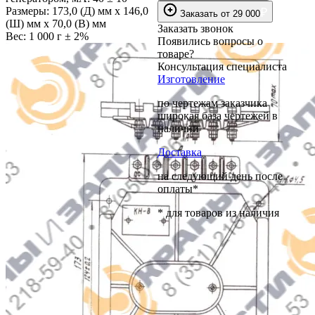
Размеры:
173,0 (Д) мм х 146,0
₽
Заказать
от
29 000
(Ш) мм х 70,0 (В) мм
Заказать звонок
Вес:
1 000 г ± 2%
Появились вопросы о
товаре?
Консультация специалиста
Изготовление
по чертежам заказчика
широкая база чертежей в
наличии
Доставка
на следующий день после
оплаты*
* для товаров из наличия