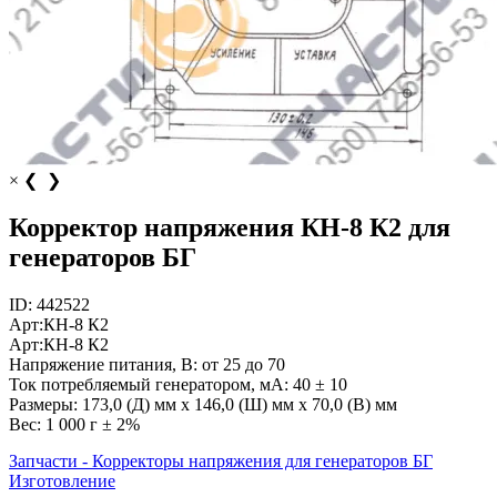
×
❮
❯
Корректор напряжения КН-8 К2 для
генераторов БГ
ID:
442522
Арт:
КН-8 К2
Арт:
КН-8 К2
Напряжение питания, В:
от 25 до 70
Ток потребляемый генератором, мА:
40 ± 10
Размеры:
173,0 (Д) мм х 146,0 (Ш) мм х 70,0 (В) мм
Вес:
1 000 г ± 2%
Запчасти - Корректоры напряжения для генераторов БГ
Изготовление