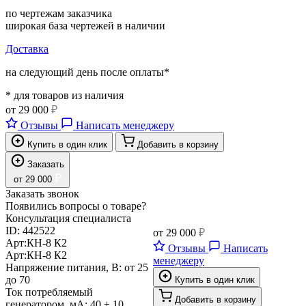
по чертежам заказчика
широкая база чертежей в наличии
Доставка
на следующий день после оплаты*
* для товаров из наличия
от
29 000
₽
Отзывы
Написать менеджеру
Купить в один клик
Добавить в корзину
Заказать
₽
от
29 000
Заказать звонок
Появились вопросы о товаре?
Консультация специалиста
ID:
442522
от
29 000
₽
Арт:
КН-8 К2
Отзывы
Написать
Арт:
КН-8 К2
менеджеру
Напряжение питания, В:
от 25
до 70
Купить в один клик
Ток потребляемый
Добавить в корзину
генератором, мА:
40 ± 10