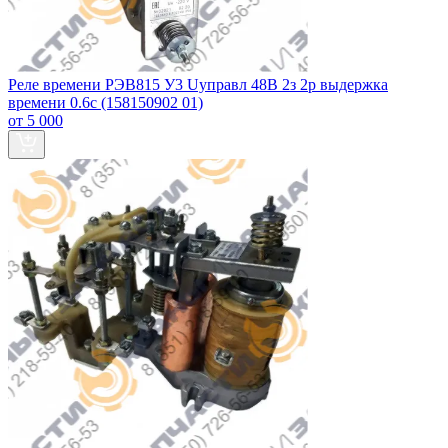
Реле времени РЭВ815 У3 Uуправл 48В 2з 2р выдержка
времени 0.6с (158150902 01)
от 5 000