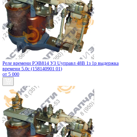
Реле времени РЭВ814 У3 Uуправл 48В 1з 1р выдержка
времени 5.0с (158140901 01)
от 5 000