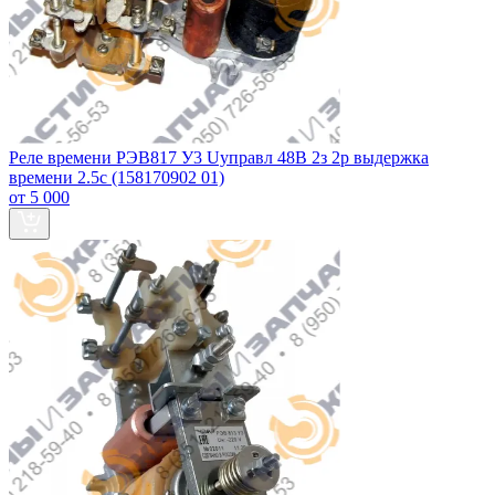
Реле времени РЭВ817 У3 Uуправл 48В 2з 2р выдержка
времени 2.5с (158170902 01)
от 5 000