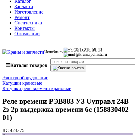
Каталог
Запчасти
Изготовление
Ремонт
Спецтехника
Контакты
О компании
+7 (351) 218-59-40
Челябинск
mail@kranzapchasti.ru
☰
Каталог товаров
Электрооборудование
Катушки крановые
Катушки реле времени крановые
Реле времени РЭВ883 У3 Uуправл 24В
2з 2р выдержка времени 6с (158830402
01)
ID:
423375