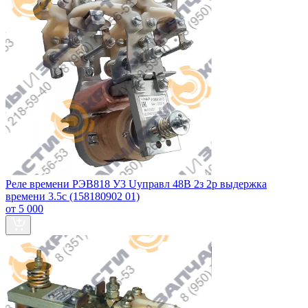
Реле времени РЭВ818 У3 Uуправл 48В 2з 2р выдержка
времени 3.5с (158180902 01)
от 5 000