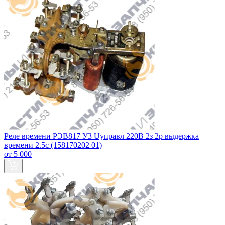
Реле времени РЭВ817 У3 Uуправл 220В 2з 2р выдержка
времени 2.5с (158170202 01)
от 5 000