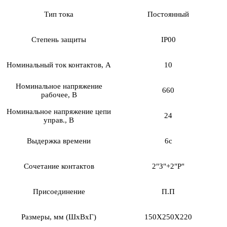
Тип тока
Постоянный
Степень защиты
IP00
Номинальный ток контактов, А
10
Номинальное напряжение
660
рабочее, В
Номинальное напряжение цепи
24
управ., В
Выдержка времени
6с
Сочетание контактов
2"З"+2"Р"
Присоединение
П.П
Размеры, мм (ШхВхГ)
150Х250Х220