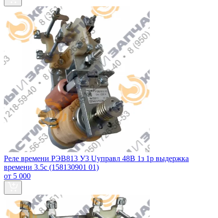
Реле времени РЭВ813 У3 Uуправл 48В 1з 1р выдержка
времени 3.5с (158130901 01)
от 5 000