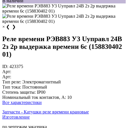
В наличии
×
❮
❯
Реле времени РЭВ883 У3 Uуправл 24В
2з 2р выдержка времени 6с (158830402
01)
ID:
423375
Арт:
Арт:
Тип реле:
Электромагнитный
Тип тока:
Постоянный
Степень защиты:
IP00
Номинальный ток контактов, А:
10
Все характеристики
Запчасти - Катушки реле времени крановые
Изготовление
по чертежам заказчика