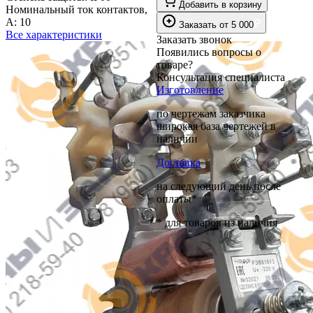
Добавить в корзину
Номинальный ток контактов,
А:
10
₽
Заказать
от
5 000
Все характеристики
Заказать звонок
Появились вопросы о
товаре?
Консультация специалиста
Изготовление
по чертежам заказчика
широкая база чертежей в
наличии
Доставка
на следующий день после
оплаты*
* для товаров из наличия