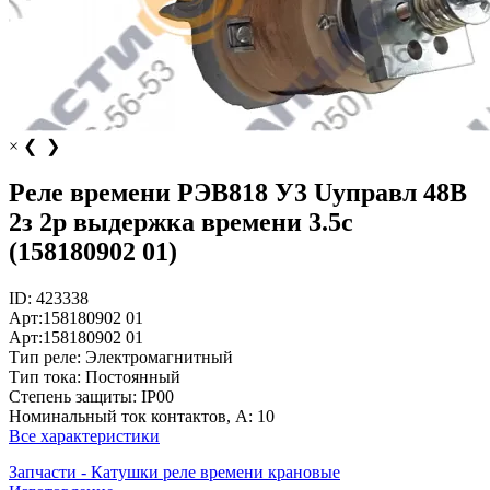
×
❮
❯
Реле времени РЭВ818 У3 Uуправл 48В
2з 2р выдержка времени 3.5с
(158180902 01)
ID:
423338
Арт:
158180902 01
Арт:
158180902 01
Тип реле:
Электромагнитный
Тип тока:
Постоянный
Степень защиты:
IP00
Номинальный ток контактов, А:
10
Все характеристики
Запчасти - Катушки реле времени крановые