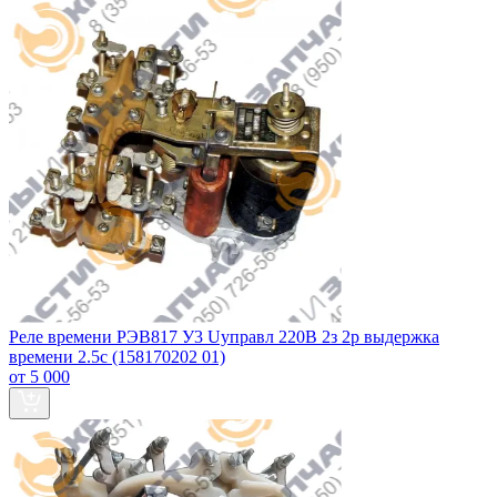
Реле времени РЭВ817 У3 Uуправл 220В 2з 2р выдержка
времени 2.5с (158170202 01)
от 5 000