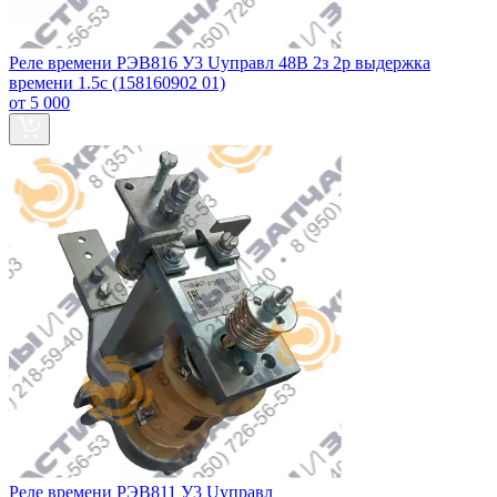
Реле времени РЭВ816 У3 Uуправл 48В 2з 2р выдержка
времени 1.5с (158160902 01)
от 5 000
Реле времени РЭВ811 У3 Uуправл