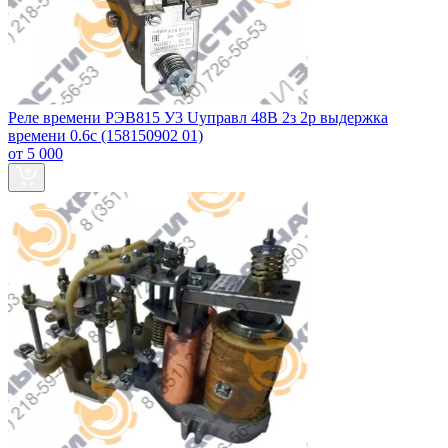
Реле времени РЭВ815 У3 Uуправл 48В 2з 2р выдержка
времени 0.6с (158150902 01)
от 5 000