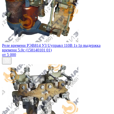
Реле времени РЭВ814 У3 Uуправл 110В 1з 1р выдержка
времени 5.0с (158140101 01)
от 5 000