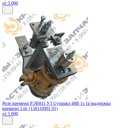
от 5 000
Реле времени РЭВ811 У3 Uуправл 48В 1з 1р выдержка
времени 1.0с (158110901 01)
от 5 000