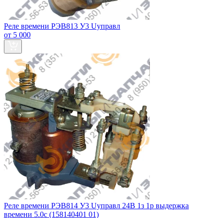
Реле времени РЭВ813 У3 Uуправл
от 5 000
Реле времени РЭВ814 У3 Uуправл 24В 1з 1р выдержка
времени 5.0с (158140401 01)