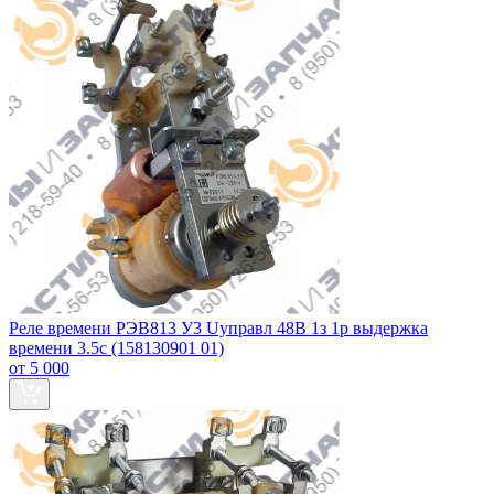
Реле времени РЭВ813 У3 Uуправл 48В 1з 1р выдержка
времени 3.5с (158130901 01)
от 5 000