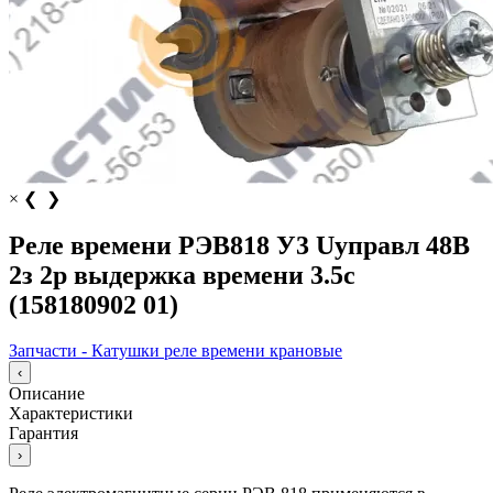
×
❮
❯
Реле времени РЭВ818 У3 Uуправл 48В
2з 2р выдержка времени 3.5с
(158180902 01)
Запчасти - Катушки реле времени крановые
‹
Описание
Характеристики
Гарантия
›