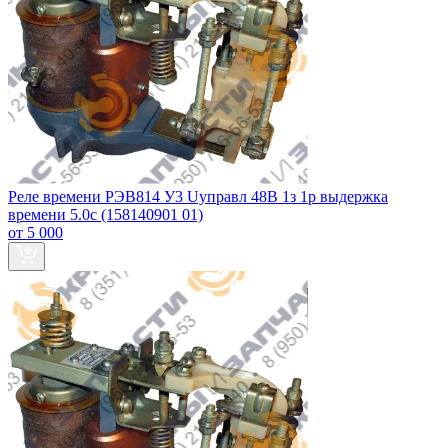
Реле времени РЭВ814 У3 Uуправл 48В 1з 1р выдержка
времени 5.0с (158140901 01)
от 5 000