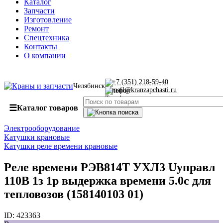
Каталог
Запчасти
Изготовление
Ремонт
Спецтехника
Контакты
О компании
+7 (351) 218-59-40
Челябинск
mail@kranzapchasti.ru
☰
Каталог товаров
Электрооборудование
Катушки крановые
Катушки реле времени крановые
Реле времени РЭВ814Т УХЛ3 Uуправл
110В 1з 1р выдержка времени 5.0с для
тепловозов (158140103 01)
ID:
423363