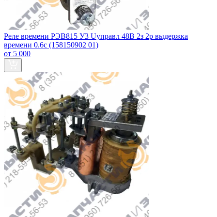
Реле времени РЭВ815 У3 Uуправл 48В 2з 2р выдержка
времени 0.6с (158150902 01)
от 5 000