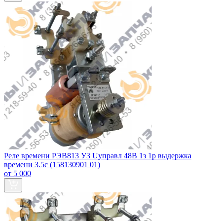
Реле времени РЭВ813 У3 Uуправл 48В 1з 1р выдержка
времени 3.5с (158130901 01)
от 5 000