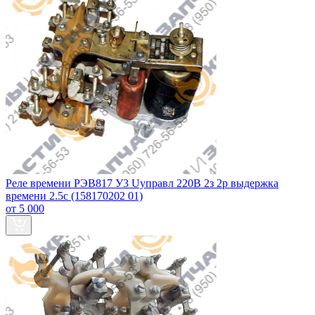
Реле времени РЭВ817 У3 Uуправл 220В 2з 2р выдержка
времени 2.5с (158170202 01)
от 5 000