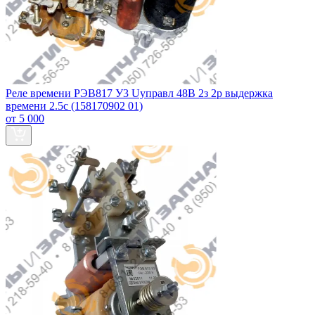
Реле времени РЭВ817 У3 Uуправл 48В 2з 2р выдержка
времени 2.5с (158170902 01)
от 5 000