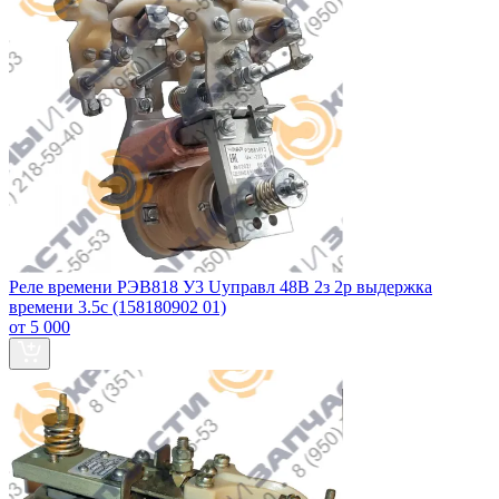
Реле времени РЭВ818 У3 Uуправл 48В 2з 2р выдержка
времени 3.5с (158180902 01)
от 5 000