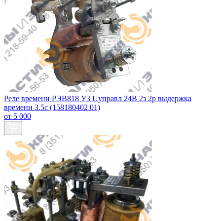
Реле времени РЭВ818 У3 Uуправл 24В 2з 2р выдержка
времени 3.5с (158180402 01)
от 5 000