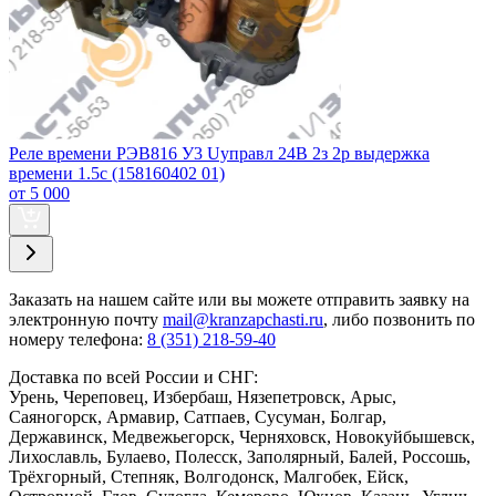
Реле времени РЭВ816 У3 Uуправл 24В 2з 2р выдержка
времени 1.5с (158160402 01)
от 5 000
Заказать
на нашем сайте или вы можете отправить заявку на
электронную почту
mail@kranzapchasti.ru
, либо позвонить по
номеру телефона:
8 (351) 218-59-40
Доставка по всей России и СНГ:
Урень, Череповец, Избербаш, Нязепетровск, Арыс,
Саяногорск, Армавир, Сатпаев, Сусуман, Болгар,
Державинск, Медвежьегорск, Черняховск, Новокуйбышевск,
Лихославль, Булаево, Полесск, Заполярный, Балей, Россошь,
Трёхгорный, Степняк, Волгодонск, Малгобек, Ейск,