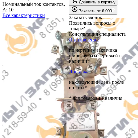
Добавить в корзину
Номинальный ток контактов,
А:
10
₽
Заказать
от
6 000
Все характеристики
Заказать звонок
Появились вопросы о
товаре?
Консультация специалиста
Изготовление
по чертежам заказчика
широкая база чертежей в
наличии
Доставка
на следующий день после
оплаты*
* для товаров из наличия