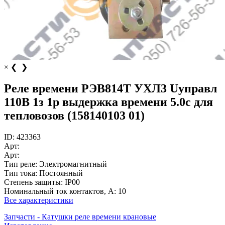
×
❮
❯
Реле времени РЭВ814Т УХЛ3 Uуправл
110В 1з 1р выдержка времени 5.0с для
тепловозов (158140103 01)
ID:
423363
Арт:
Арт:
Тип реле:
Электромагнитный
Тип тока:
Постоянный
Степень защиты:
IP00
Номинальный ток контактов, А:
10
Все характеристики
Запчасти - Катушки реле времени крановые