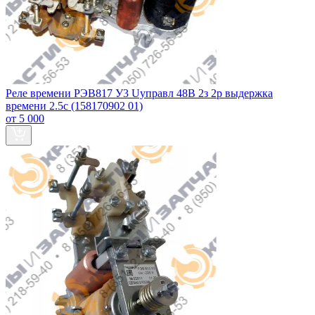
Реле времени РЭВ817 У3 Uуправл 48В 2з 2р выдержка
времени 2.5с (158170902 01)
от 5 000