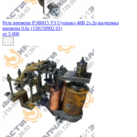
Реле времени РЭВ815 У3 Uуправл 48В 2з 2р выдержка
времени 0.6с (158150902 01)
от 5 000