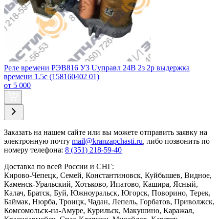
Реле времени РЭВ816 У3 Uуправл 24В 2з 2р выдержка
времени 1.5с (158160402 01)
от 5 000
Заказать
на нашем сайте или вы можете отправить заявку на
электронную почту
mail@kranzapchasti.ru
, либо позвонить по
номеру телефона:
8 (351) 218-59-40
Доставка по всей России и СНГ:
Кирово-Чепецк, Семей, Константиновск, Куйбышев, Видное,
Каменск-Уральский, Хотьково, Ипатово, Кашира, Ясный,
Калач, Братск, Буй, Южноуральск, Югорск, Поворино, Терек,
Баймак, Нюрба, Троицк, Чадан, Лепель, Горбатов, Приволжск,
Комсомольск-на-Амуре, Курильск, Макушино, Каражал,