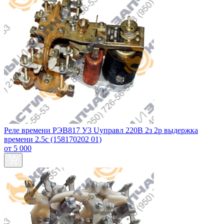
Реле времени РЭВ817 У3 Uуправл 220В 2з 2р выдержка
времени 2.5с (158170202 01)
от 5 000