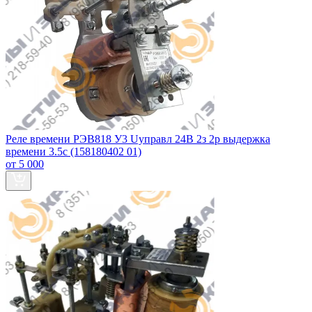
Реле времени РЭВ818 У3 Uуправл 24В 2з 2р выдержка
времени 3.5с (158180402 01)
от 5 000