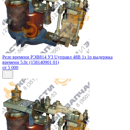
Реле времени РЭВ814 У3 Uуправл 48В 1з 1р выдержка
времени 5.0с (158140901 01)
от 5 000