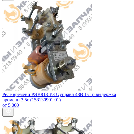
Реле времени РЭВ813 У3 Uуправл 48В 1з 1р выдержка
времени 3.5с (158130901 01)
от 5 000