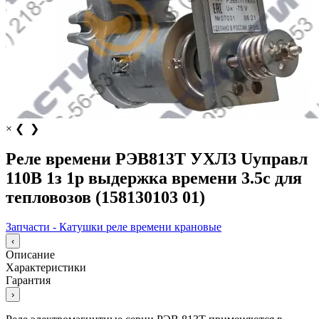
×
❮
❯
Реле времени РЭВ813Т УХЛ3 Uуправл
110В 1з 1р выдержка времени 3.5с для
тепловозов (158130103 01)
Запчасти - Катушки реле времени крановые
‹
Описание
Характеристики
Гарантия
›