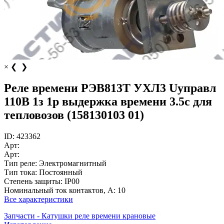
×
❮
❯
Реле времени РЭВ813Т УХЛ3 Uуправл
110В 1з 1р выдержка времени 3.5с для
тепловозов (158130103 01)
ID:
423362
Арт:
Арт:
Тип реле:
Электромагнитный
Тип тока:
Постоянный
Степень защиты:
IP00
Номинальный ток контактов, А:
10
Все характеристики
Запчасти - Катушки реле времени крановые