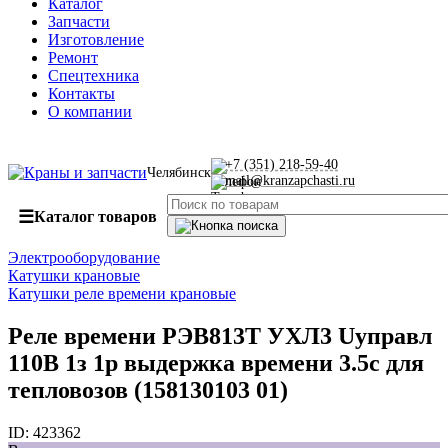
Каталог
Запчасти
Изготовление
Ремонт
Спецтехника
Контакты
О компании
+7 (351) 218-59-40
Челябинск
mail@kranzapchasti.ru
☰
Каталог товаров
Электрооборудование
Катушки крановые
Катушки реле времени крановые
Реле времени РЭВ813Т УХЛ3 Uуправл
110В 1з 1р выдержка времени 3.5с для
тепловозов (158130103 01)
ID:
423362