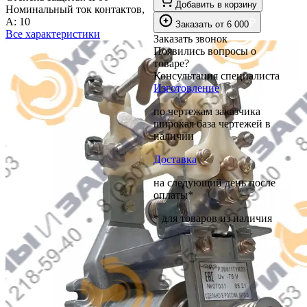
Добавить в корзину
Номинальный ток контактов,
А:
10
₽
Заказать
от
6 000
Все характеристики
Заказать звонок
Появились вопросы о
товаре?
Консультация специалиста
Изготовление
по чертежам заказчика
широкая база чертежей в
наличии
Доставка
на следующий день после
оплаты*
* для товаров из наличия