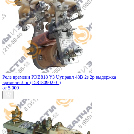
Реле времени РЭВ818 У3 Uуправл 48В 2з 2р выдержка
времени 3.5с (158180902 01)
от 5 000