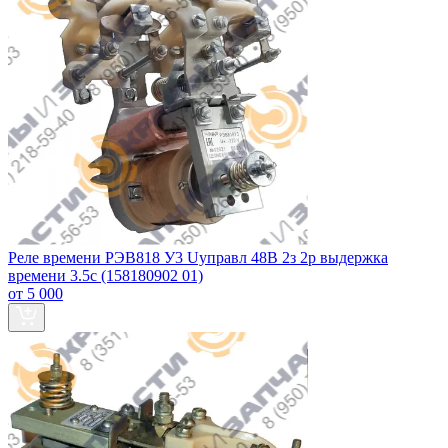
Реле времени РЭВ818 У3 Uуправл 48В 2з 2р выдержка
времени 3.5с (158180902 01)
от 5 000