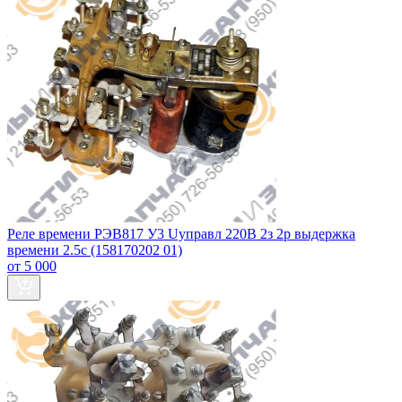
Реле времени РЭВ817 У3 Uуправл 220В 2з 2р выдержка
времени 2.5с (158170202 01)
от 5 000