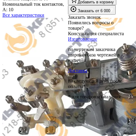
Добавить в корзину
Номинальный ток контактов,
А:
10
₽
Заказать
от
6 000
Все характеристики
Заказать звонок
Появились вопросы о
товаре?
Консультация специалиста
Изготовление
по чертежам заказчика
широкая база чертежей в
наличии
Доставка
на следующий день после
оплаты*
* для товаров из наличия