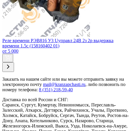
Реле времени РЭВ816 У3 Uуправл 24В 2з 2р выдержка
времени 1.5с (158160402 01)
от 5 000
Заказать
на нашем сайте или вы можете отправить заявку на
электронную почту
mail@kranzapchasti.ru
, либо позвонить по
номеру телефона:
8 (351) 218-59-40
Доставка по всей России и СНГ:
Саранск, Сургут, Кумертау, Невинномысск, Переславль-
Залесский, Аткарск, Дегтярск, Райчихинск, Учалы, Протвино,
Холмск, Катайск, Бобруйск, Сергач, Тында, Реутов, Ростов-на-
Дону, Анапа, Котельниково, Сурск, Назарово, Старица,
Железногорск-Илимский, Выкса, Узда, Николаевск-на-Амуре,