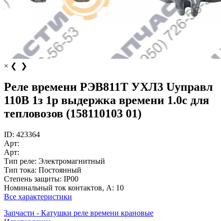
×
❮
❯
Реле времени РЭВ811Т УХЛ3 Uуправл
110В 1з 1р выдержка времени 1.0с для
тепловозов (158110103 01)
ID:
423364
Арт:
Арт:
Тип реле:
Электромагнитный
Тип тока:
Постоянный
Степень защиты:
IP00
Номинальный ток контактов, А:
10
Все характеристики
Запчасти - Катушки реле времени крановые