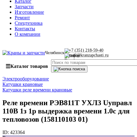
Каталог
Запчасти
Изготовление
Ремонт
Спецтехника
Контакты
О компании
+7 (351) 218-59-40
Челябинск
mail@kranzapchasti.ru
☰
Каталог товаров
Электрооборудование
Катушки крановые
Катушки реле времени крановые
Реле времени РЭВ811Т УХЛ3 Uуправл
110В 1з 1р выдержка времени 1.0с для
тепловозов (158110103 01)
ID:
423364