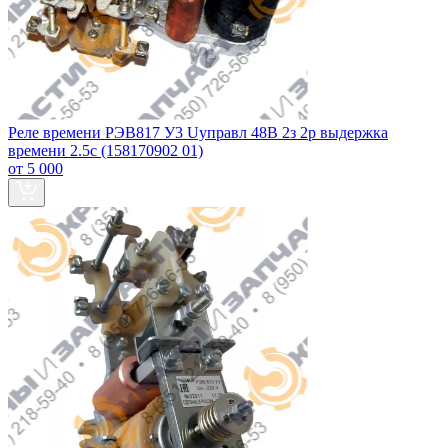
Реле времени РЭВ817 У3 Uуправл 48В 2з 2р выдержка
времени 2.5с (158170902 01)
от 5 000