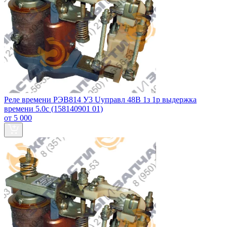
Реле времени РЭВ814 У3 Uуправл 48В 1з 1р выдержка
времени 5.0с (158140901 01)
от 5 000