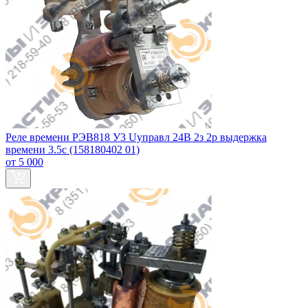
Реле времени РЭВ818 У3 Uуправл 24В 2з 2р выдержка
времени 3.5с (158180402 01)
от 5 000