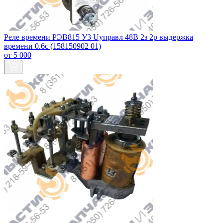
Реле времени РЭВ815 У3 Uуправл 48В 2з 2р выдержка
времени 0.6с (158150902 01)
от 5 000