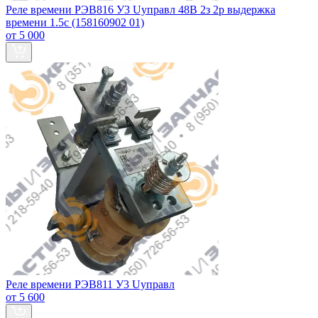
Реле времени РЭВ816 У3 Uуправл 48В 2з 2р выдержка
времени 1.5с (158160902 01)
от 5 000
Реле времени РЭВ811 У3 Uуправл
от 5 600