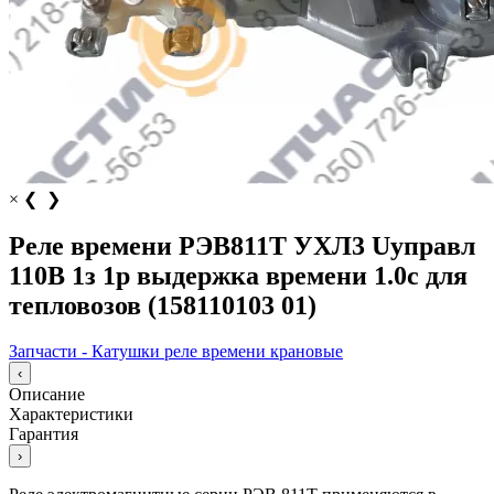
×
❮
❯
Реле времени РЭВ811Т УХЛ3 Uуправл
110В 1з 1р выдержка времени 1.0с для
тепловозов (158110103 01)
Запчасти - Катушки реле времени крановые
‹
Описание
Характеристики
Гарантия
›