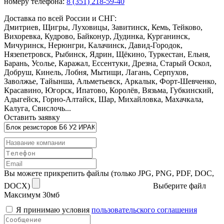
номеру телефона:
8 (351) 218-59-40
Доставка по всей России и СНГ:
Дмитриев, Щигры, Луховицы, Завитинск, Кемь, Тейково,
Вихоревка, Кудрово, Байконур, Дудинка, Курганинск,
Мичуринск, Нерюнгри, Калачинск, Давид-Городок,
Нязепетровск, Рыбинск, Ядрин, Щёкино, Туркестан, Ельня,
Барань, Усолье, Каражал, Ессентуки, Дрезна, Старый Оскол,
Добруш, Кинель, Лобня, Мытищи, Лагань, Серпухов,
Заволжье, Тайынша, Альметьевск, Аркалык, Форт-Шевченко,
Красавино, Югорск, Ипатово, Королёв, Вязьма, Губкинский,
Адыгейск, Горно-Алтайск, Шар, Михайловка, Махачкала,
Калуга, Свислочь...
Оставить заявку
Вы можете прикрепить файлы (только JPG, PNG, PDF, DOC,
DOCX)
Выберите файл
Максимум 30мб
Я принимаю условия
пользовательского соглашения