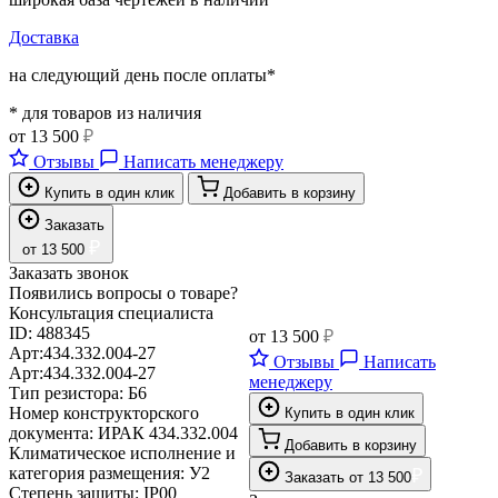
Доставка
на следующий день после оплаты*
* для товаров из наличия
от
13 500
₽
Отзывы
Написать менеджеру
Купить в один клик
Добавить в корзину
Заказать
₽
от
13 500
Заказать звонок
Появились вопросы о товаре?
Консультация специалиста
ID:
488345
от
13 500
₽
Арт:
434.332.004-27
Отзывы
Написать
Арт:
434.332.004-27
менеджеру
Тип резистора:
Б6
Номер конструкторского
Купить в один клик
документа:
ИРАК 434.332.004
Добавить в корзину
Климатическое исполнение и
категория размещения:
У2
₽
Заказать
от
13 500
Степень защиты:
IP00