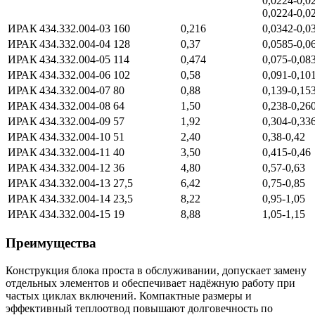
0,0224‑0,02
0,0224‑0,0
ИРАК 434.332.004‑03
160
0,216
0,0342‑0,0
ИРАК 434.332.004‑04
128
0,37
0,0585‑0,0
ИРАК 434.332.004‑05
114
0,474
0,075‑0,08
ИРАК 434.332.004‑06
102
0,58
0,091‑0,10
ИРАК 434.332.004‑07
80
0,88
0,139‑0,15
ИРАК 434.332.004‑08
64
1,50
0,238‑0,26
ИРАК 434.332.004‑09
57
1,92
0,304‑0,33
ИРАК 434.332.004‑10
51
2,40
0,38‑0,42
ИРАК 434.332.004‑11
40
3,50
0,415‑0,46
ИРАК 434.332.004‑12
36
4,80
0,57‑0,63
ИРАК 434.332.004‑13
27,5
6,42
0,75‑0,85
ИРАК 434.332.004‑14
23,5
8,22
0,95‑1,05
ИРАК 434.332.004‑15
19
8,88
1,05‑1,15
Преимущества
Конструкция блока проста в обслуживании, допускает замену
отдельных элементов и обеспечивает надёжную работу при
частых циклах включений. Компактные размеры и
эффективный теплоотвод повышают долговечность по