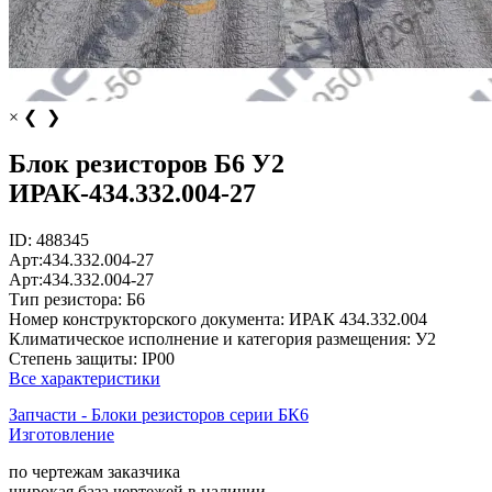
×
❮
❯
Блок резисторов Б6 У2
ИРАК-434.332.004-27
ID:
488345
Арт:
434.332.004-27
Арт:
434.332.004-27
Тип резистора:
Б6
Номер конструкторского документа:
ИРАК 434.332.004
Климатическое исполнение и категория размещения:
У2
Степень защиты:
IP00
Все характеристики
Запчасти - Блоки резисторов серии БК6
Изготовление
по чертежам заказчика
широкая база чертежей в наличии