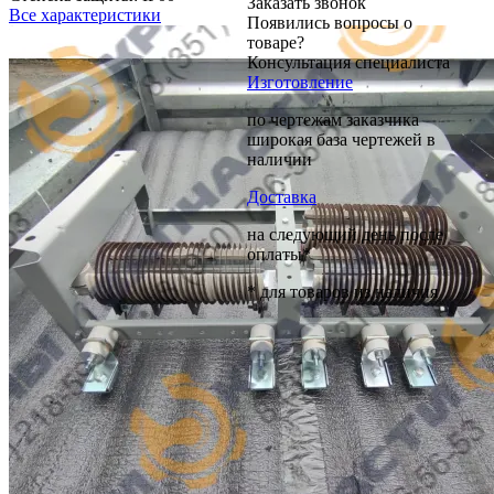
Заказать звонок
Все характеристики
Появились вопросы о
товаре?
Консультация специалиста
Изготовление
по чертежам заказчика
широкая база чертежей в
наличии
Доставка
на следующий день после
оплаты*
* для товаров из наличия