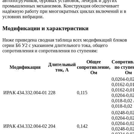
автопогрузчиков, буровых установок, лебёдок и других
промышленных механизмов. Конструкция обеспечивает
надёжную работу при многократных циклах включений и в
условиях вибрации.
Модификации и характеристики
Ниже приведена сводная таблица всех модификаций блоков
серии Б6 У2 с указанием длительного тока, общего
сопротивления и сопротивления по ступеням:
Общее
Сопротив
Длительный
Модификация
сопротивление,
по ступе
ток, А
Ом
Ом
0,0204‑0,02
0,0162‑0,01
0,0162‑0,01
ИРАК 434.332.004‑01
228
0,115
0,0204‑0,02
0,018‑0,02 
0,018‑0,02
0,0248‑0,02
0,0204‑0,02
0,0204‑0,02
ИРАК 434.332.004‑02
204
0,142
0,0248‑0,02