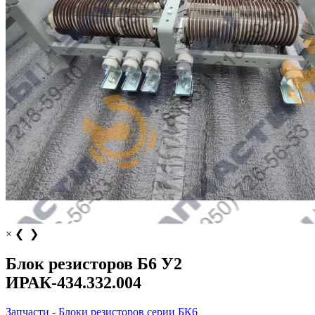
×
❮
❯
Блок резисторов Б6 У2
ИРАК-434.332.004
Запчасти - Блоки резисторов серии БК6