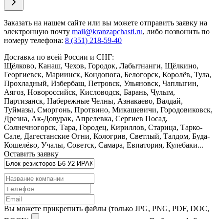
Заказать
на нашем сайте или вы можете отправить заявку на
электронную почту
mail@kranzapchasti.ru
, либо позвонить по
номеру телефона:
8 (351) 218-59-40
Доставка по всей России и СНГ:
Щёлково, Канаш, Чехов, Городок, Лабытнанги, Щёлкино,
Георгиевск, Мариинск, Кондопога, Белогорск, Королёв, Тула,
Прохладный, Избербаш, Петровск, Ульяновск, Чаплыгин,
Аягоз, Новороссийск, Кисловодск, Барань, Чулым,
Партизанск, Набережные Челны, Азнакаево, Валдай,
Туймазы, Сморгонь, Протвино, Микашевичи, Городовиковск,
Дрезна, Ак-Довурак, Апрелевка, Сергиев Посад,
Солнечногорск, Тара, Городец, Кириллов, Старица, Тарко-
Сале, Дагестанские Огни, Кологрив, Светлый, Талдом, Буда-
Кошелёво, Учалы, Советск, Самара, Евпатория, Кулебаки...
Оставить заявку
Вы можете прикрепить файлы (только JPG, PNG, PDF, DOC,