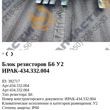
×
❮
❯
Блок резисторов Б6 У2
ИРАК-434.332.004
ID:
392717
Арт:
434.332.004
Арт:
434.332.004
Тип резистора:
Б6
Номер конструкторского документа:
ИРАК-434.332.004
Климатическое исполнение и категория размещения:
У2
Степень защиты:
IP00