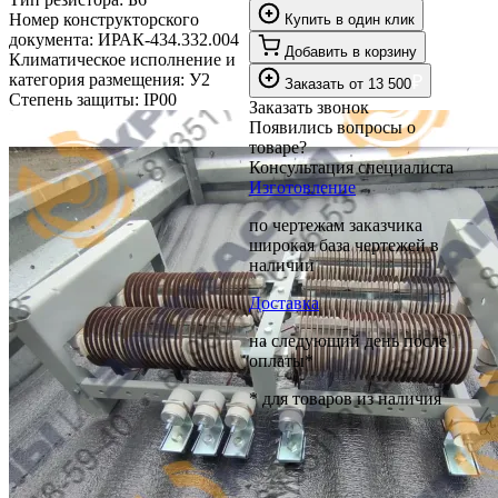
Номер конструкторского
Купить в один клик
документа:
ИРАК-434.332.004
Добавить в корзину
Климатическое исполнение и
категория размещения:
У2
₽
Заказать
от
13 500
Степень защиты:
IP00
Заказать звонок
Появились вопросы о
товаре?
Консультация специалиста
Изготовление
по чертежам заказчика
широкая база чертежей в
наличии
Доставка
на следующий день после
оплаты*
* для товаров из наличия