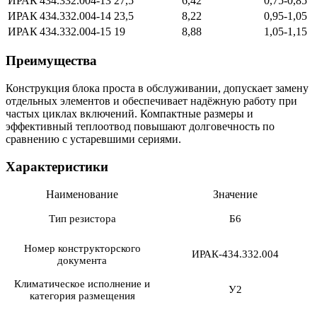
ИРАК 434.332.004‑13
27,5
6,42
0,75‑0,85
ИРАК 434.332.004‑14
23,5
8,22
0,95‑1,05
ИРАК 434.332.004‑15
19
8,88
1,05‑1,15
Преимущества
Конструкция блока проста в обслуживании, допускает замену
отдельных элементов и обеспечивает надёжную работу при
частых циклах включений. Компактные размеры и
эффективный теплоотвод повышают долговечность по
сравнению с устаревшими сериями.
Характеристики
Наименование
Значение
Тип резистора
Б6
Номер конструкторского
ИРАК-434.332.004
документа
Климатическое исполнение и
У2
категория размещения