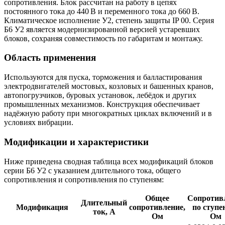
сопротивления. Блок рассчитан на работу в цепях
постоянного тока до 440 В и переменного тока до 660 В.
Климатическое исполнение У2, степень защиты IP 00. Серия
Б6 У2 является модернизированной версией устаревших
блоков, сохраняя совместимость по габаритам и монтажу.
Область применения
Используются для пуска, торможения и балластирования
электродвигателей мостовых, козловых и башенных кранов,
автопогрузчиков, буровых установок, лебёдок и других
промышленных механизмов. Конструкция обеспечивает
надёжную работу при многократных циклах включений и в
условиях вибрации.
Модификации и характеристики
Ниже приведена сводная таблица всех модификаций блоков
серии Б6 У2 с указанием длительного тока, общего
сопротивления и сопротивления по ступеням:
Общее
Сопротив
Длительный
Модификация
сопротивление,
по ступе
ток, А
Ом
Ом